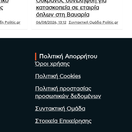
τική
Ενδιαφέρουν
Κόσμος
Ό,τι είναι!
ΟΚ
Συναγερμός στη Γερμανία:
ικό
Ουκρανός συνελήφθη για
ές
κατασκοπεία σε εταιρία
όπλων στη Βαυαρία
η Politic.gr
06/08/2026, 13:12
Συντακτική Ομάδα Politic.gr