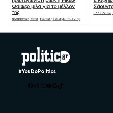
Ό,τι είναι!
Lifestyle
Ό,τι είναι!
Lifestyle
Ό
«Δεν θέλω ξανά να
Έκπληξη
πρωταγωνιστήσω»: η Μισέλ
υποψήφι
Φάιφερ μιλά για το μέλλον
Σάουντρ
της
06/08/2026, 
06/08/2026, 15:31
Σύνταξη Lifestyle Politic.gr