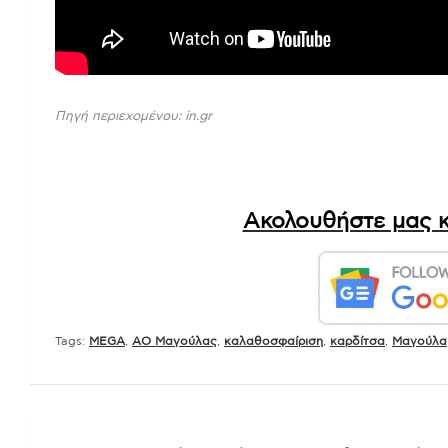
συνεχίζει να αγωνίζεται, βάζοντας 
Βίντεο:
Πηγή περιεχομένου: in.gr