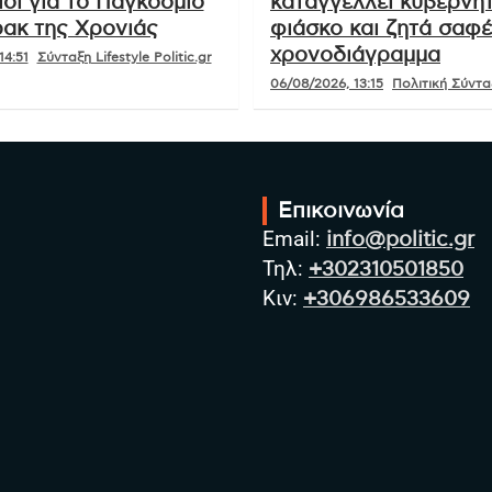
,τι είναι!
Ενδιαφέρουν
Ό,τι είναι!
Πολι
 στα WSA: οι
ΟΣΔΕ 2026: Το ΠΑΣ
οι για το Παγκόσμιο
καταγγέλλει κυβερνητ
ακ της Χρονιάς
φιάσκο και ζητά σαφ
χρονοδιάγραμμα
14:51
Σύνταξη Lifestyle Politic.gr
06/08/2026, 13:15
Πολιτική Σύνταξ