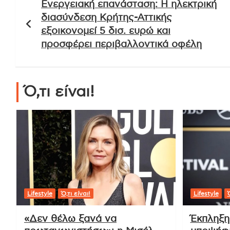
Ακολουθήστε μας κ
Tags:
MEGA
,
ΑΟ Μαγούλας
,
καλαθοσφαίριση
,
καρδίτσα
,
Μαγούλα
Πλοήγηση
Ενεργειακή επανάσταση: Η ηλεκτρική
άρθρων
διασύνδεση Κρήτης-Αττικής
εξοικονομεί 5 δισ. ευρώ και
προσφέρει περιβαλλοντικά οφέλη