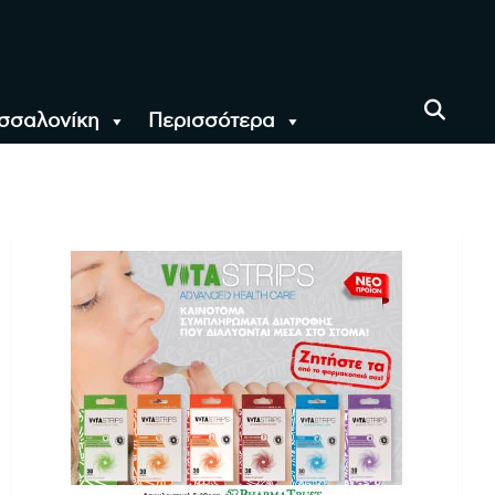
σσαλονίκη
Περισσότερα
αι όλο τον Κόσμο