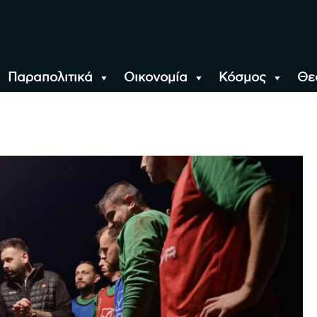
Παραπολιτικά
Οικονομία
Κόσμος
Θε
αλονίκη, την Ελλάδα κ