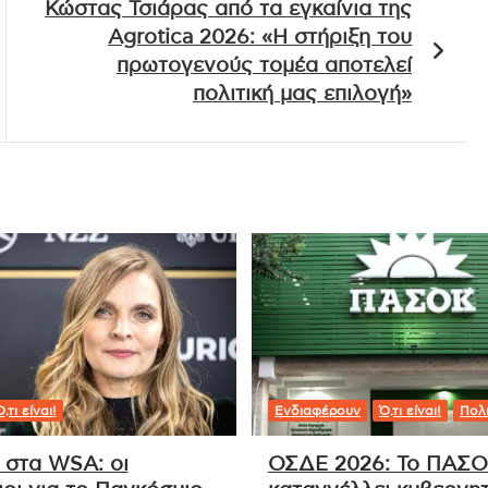
αι στο Google News
,
ντοκιμαντέρ
Κώστας Τσιάρας από τα εγκαίνια της
Agrotica 2026: «Η στήριξη του
πρωτογενούς τομέα αποτελεί
πολιτική μας επιλογή»