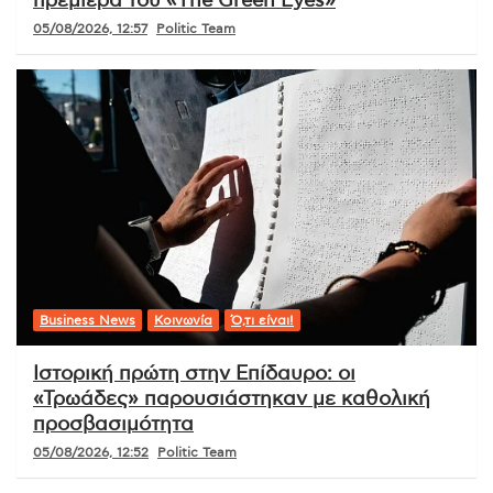
πρεμιέρα του «The Green Eyes»
05/08/2026, 12:57
Politic Team
Business News
Κοινωνία
Ό,τι είναι!
Ιστορική πρώτη στην Επίδαυρο: οι
«Τρωάδες» παρουσιάστηκαν με καθολική
προσβασιμότητα
05/08/2026, 12:52
Politic Team