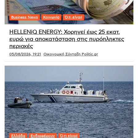
Business News
Κοινωνία
Ό,τι είναι!
HELLENiQ ENERGY: Χορηγεί έως 25 εκατ.
ευρώ για αποκατάσταση στις πυρόπληκτες
περιοχές
05/08/2026, 19:21
Οικονομική Σύνταξη Politic.gr
Ελλάδα
Ενδιαφέρουν
Ό,τι είναι!