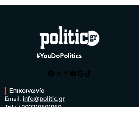
#YouDoPolitics
Facebook
Instagram
X
YouTube
Google
TikTok
Επικοινωνία
Email:
info@politic.gr
Τηλ:
+302310501850
Κιν:
+306986533609
Πολιτική Απορρήτου