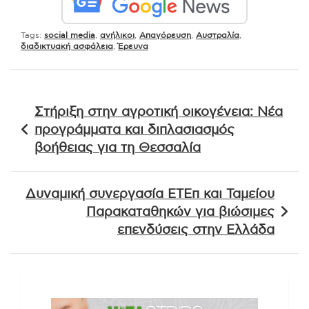
Tags:
social media
,
ανήλικοι
,
Απαγόρευση
,
Αυστραλία
,
διαδικτυακή ασφάλεια
,
Έρευνα
Πλοήγηση
Στήριξη στην αγροτική οικογένεια: Νέα
άρθρων
προγράμματα και διπλασιασμός
βοήθειας για τη Θεσσαλία
Δυναμική συνεργασία ΕΤΕπ και Ταμείου
Παρακαταθηκών για βιώσιμες
επενδύσεις στην Ελλάδα