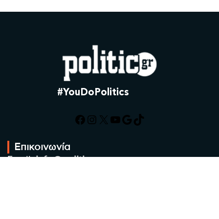
#YouDoPolitics
Facebook
Instagram
X
YouTube
Google
TikTok
Επικοινωνία
Email:
info@politic.gr
Τηλ:
+302310501850
Κιν:
+306986533609
Πολιτική Απορρήτου