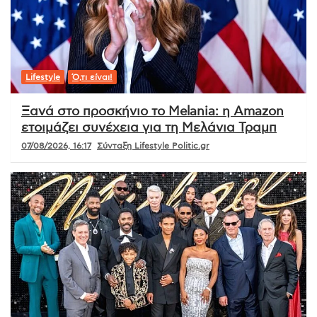
Lifestyle
Ό,τι είναι!
Ξανά στο προσκήνιο το Melania: η Amazon
ετοιμάζει συνέχεια για τη Μελάνια Τραμπ
07/08/2026, 16:17
Σύνταξη Lifestyle Politic.gr