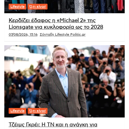
Lifestyle
Ό,τι είναι!
Κερδίζει έδαφος η «Michael 2» της
Lionsgate για κυκλοφορία ως το 2028
07/08/2026, 15:16
Σύνταξη Lifestyle Politic.gr
Lifestyle
Ό,τι είναι!
Τζέιμς Γκρέι: Η ΤΝ και η ανάγκη για