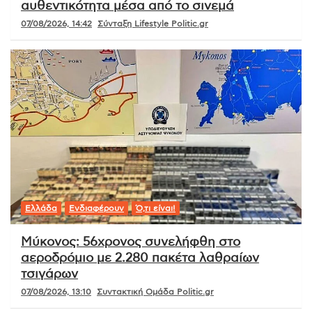
αυθεντικότητα μέσα από το σινεμά
07/08/2026, 14:42
Σύνταξη Lifestyle Politic.gr
Ελλάδα
Ενδιαφέρουν
Ό,τι είναι!
Μύκονος: 56χρονος συνελήφθη στο
αεροδρόμιο με 2.280 πακέτα λαθραίων
τσιγάρων
07/08/2026, 13:10
Συντακτική Ομάδα Politic.gr