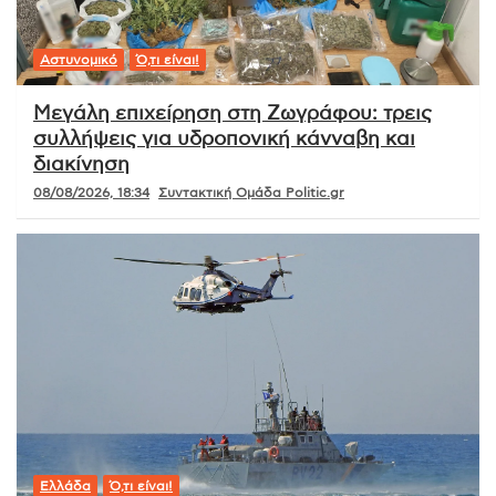
Αστυνομικό
Ό,τι είναι!
Μεγάλη επιχείρηση στη Ζωγράφου: τρεις
συλλήψεις για υδροπονική κάνναβη και
διακίνηση
08/08/2026, 18:34
Συντακτική Ομάδα Politic.gr
Ελλάδα
Ό,τι είναι!