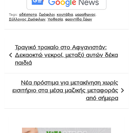
Tags:
αδέσποτα
,
ζωόφιλοι
,
κουτάβια
,
μαραθωνας
,
Σύλλογος Ζωόφιλων
,
Υιοθεσία
,
φροντίδα ζώων
Πλοήγηση
Τραγικό τροχαίο στο Αφγανιστάν:
άρθρων
Δεκαοκτώ νεκροί, μεταξύ αυτών δέκα
παιδιά
Νέα πρόστιμα για μετακίνηση χωρίς
εισιτήριο στα μέσα μαζικής μεταφοράς
από σήμερα