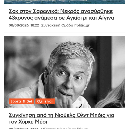
Σοκ στον Σαρωνικό: Νεκρός ανασύρθηκε
43χρονος ανάμεσα σε Αγκίστρι και Αίγινα
08/08/2026, 18:22
Συντακτική Ομάδα Politic.gr
Sports & Bet
Ό,τι είναι!
Συγκίνηση από τη Νιούελς Ολντ Μπόις για
τον Χόρχε Μέσι