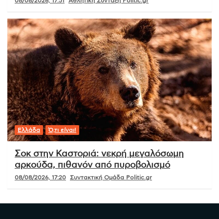
08/08/2026, 17:51
Αθλητική Σύνταξη Politic.gr
Ελλάδα
Ό,τι είναι!
Σοκ στην Καστοριά: νεκρή μεγαλόσωμη
αρκούδα, πιθανόν από πυροβολισμό
08/08/2026, 17:20
Συντακτική Ομάδα Politic.gr