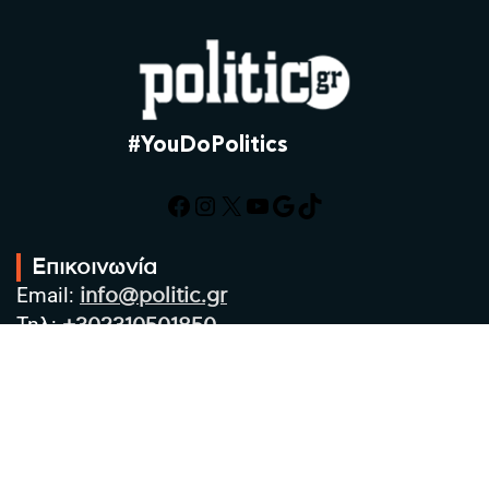
#YouDoPolitics
Facebook
Instagram
X
YouTube
Google
TikTok
Επικοινωνία
Email:
info@politic.gr
Τηλ:
+302310501850
Κιν:
+306986533609
Πολιτική Απορρήτου
Όροι χρήσης