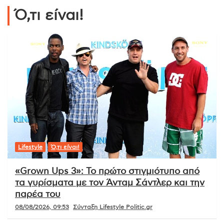
Ό,τι είναι!
Lifestyle
Ό,τι είναι!
«Grown Ups 3»: Το πρώτο στιγμιότυπο από
τα γυρίσματα με τον Άνταμ Σάντλερ και την
παρέα του
08/08/2026, 09:53
Σύνταξη Lifestyle Politic.gr