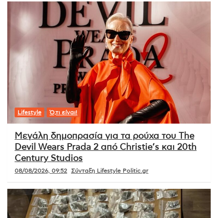
Lifestyle
Ό,τι είναι!
Μεγάλη δημοπρασία για τα ρούχα του The
Devil Wears Prada 2 από Christie’s και 20th
Century Studios
08/08/2026, 09:52
Σύνταξη Lifestyle Politic.gr