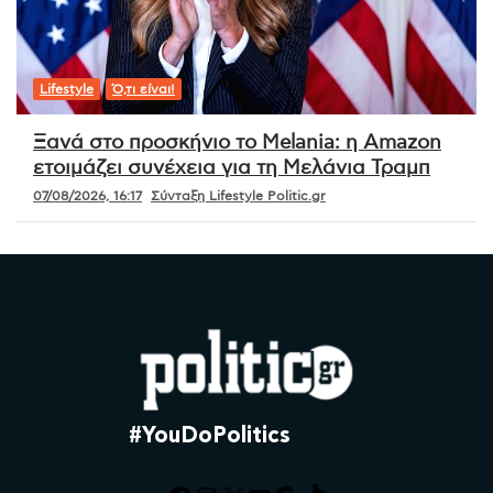
Lifestyle
Ό,τι είναι!
Ξανά στο προσκήνιο το Melania: η Amazon
ετοιμάζει συνέχεια για τη Μελάνια Τραμπ
07/08/2026, 16:17
Σύνταξη Lifestyle Politic.gr
#YouDoPolitics