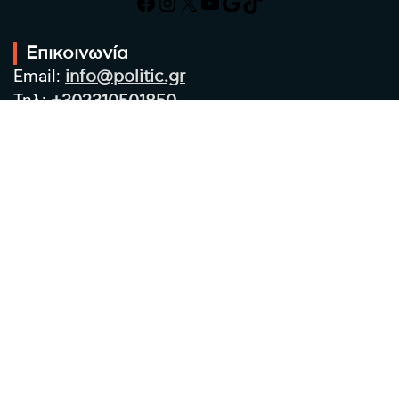
Facebook
Instagram
X
YouTube
Google
TikTok
Επικοινωνία
Email:
info@politic.gr
Τηλ:
+302310501850
Κιν:
+306986533609
Πολιτική Απορρήτου
Όροι χρήσης
Πολιτική Cookies
Πολιτική προστασίας προσωπικών
δεδομένων
Συντακτική Ομάδα
Στοιχεία Επιχείρησης