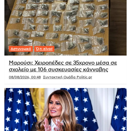
Αστυνομικό
Ό,τι είναι!
Μαρούσι: Χειροπέδες σε 35χρονο μέσα σε
σχολείο με 106 συσκευασίες κάνναβης
08/08/2026, 00:48
Συντακτική Ομάδα Politic.gr