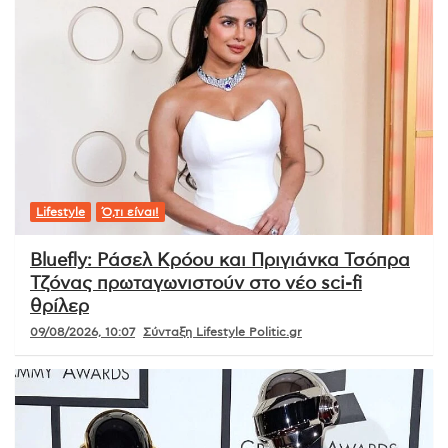
Lifestyle
Ό,τι είναι!
Bluefly: Ράσελ Κρόου και Πριγιάνκα Τσόπρα
Τζόνας πρωταγωνιστούν στο νέο sci-fi
θρίλερ
09/08/2026, 10:07
Σύνταξη Lifestyle Politic.gr