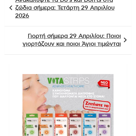
Ανακαλύψτε τα Do’s και Don’ts στα
άρθρων
ζώδια σήμερα: Τετάρτη 29 Απριλίου
2026
Γιορτή σήμερα 29 Απριλίου: Ποιοι
γιορτάζουν και ποιοι Άγιοι τιμώνται