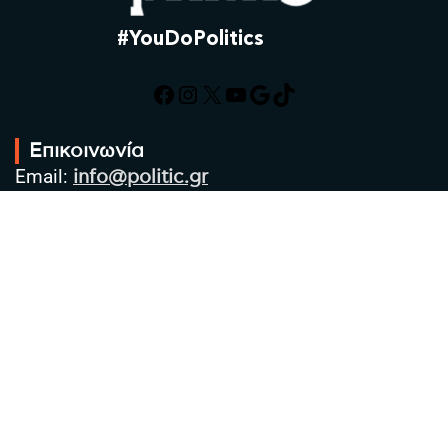
#YouDoPolitics
Facebook
Instagram
X
YouTube
Google
TikTok
Επικοινωνία
Email:
info@politic.gr
Τηλ:
+302310501850
Κιν:
+306986533609
Πολιτική Απορρήτου
Όροι χρήσης
Πολιτική Cookies
Πολιτική προστασίας προσωπικών
δεδομένων