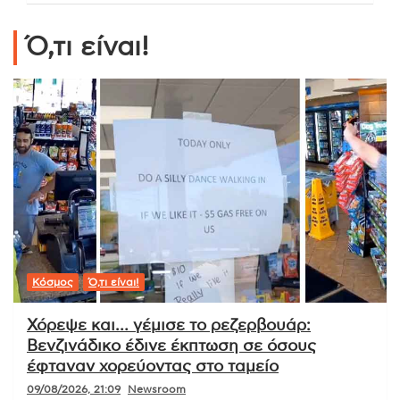
Ό,τι είναι!
Κόσμος
Ό,τι είναι!
Χόρεψε και… γέμισε το ρεζερβουάρ:
Βενζινάδικο έδινε έκπτωση σε όσους
έφταναν χορεύοντας στο ταμείο
09/08/2026, 21:09
Newsroom