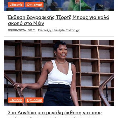
Lifestyle
Ό,τι είναι!
Έκθεση ζωγραφικής Τζορτζ Μπους για καλό
σκοπό στο Μέιν
09/08/2026, 09:51
Σύνταξη Lifestyle Politic.gr
Lifestyle
Ό,τι είναι!
Στο Λονδίνο μια μεγάλη έκθεση για τους