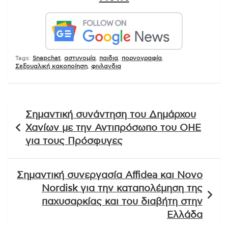
Tags:
Snapchat
,
αστυνομία
,
παιδια
,
πορνογραφία
,
Σεξουαλική κακοποίηση
,
φινλανδια
Πλοήγηση
Σημαντική συνάντηση του Δημάρχου
άρθρων
Χανίων με την Αντιπρόσωπο του ΟΗΕ
για τους Πρόσφυγες
Σημαντική συνεργασία Affidea και Novo
Nordisk για την καταπολέμηση της
παχυσαρκίας και του διαβήτη στην
Ελλάδα