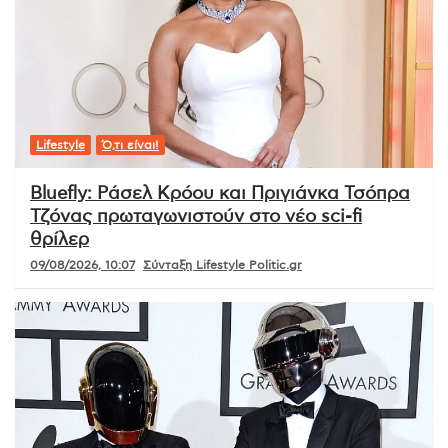
Lifestyle
Ό,τι είναι!
Bluefly: Ράσελ Κρόου και Πριγιάνκα Τσόπρα
Τζόνας πρωταγωνιστούν στο νέο sci-fi
θρίλερ
09/08/2026, 10:07
Σύνταξη Lifestyle Politic.gr