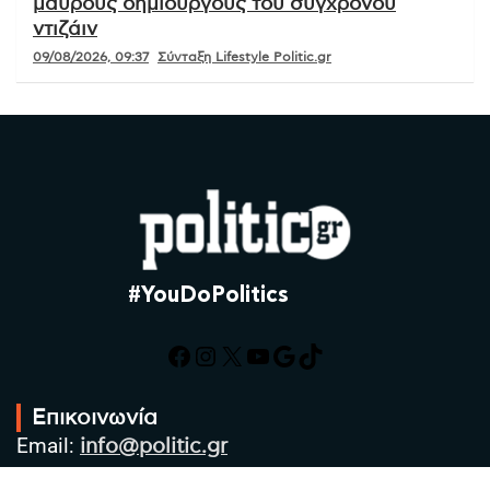
μαύρους δημιουργούς του σύγχρονου
ντιζάιν
09/08/2026, 09:37
Σύνταξη Lifestyle Politic.gr
#YouDoPolitics
Facebook
Instagram
X
YouTube
Google
TikTok
Επικοινωνία
Email:
info@politic.gr
Τηλ:
+302310501850