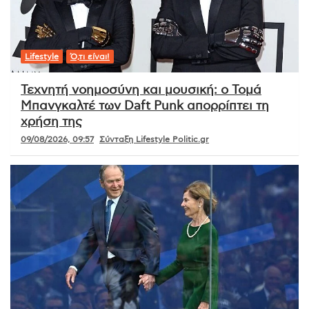
Lifestyle
Ό,τι είναι!
Τεχνητή νοημοσύνη και μουσική: ο Τομά
Μπανγκαλτέ των Daft Punk απορρίπτει τη
χρήση της
09/08/2026, 09:57
Σύνταξη Lifestyle Politic.gr