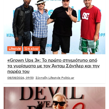
Lifestyle
Ό,τι είναι!
«Grown Ups 3»: Το πρώτο στιγμιότυπο από
τα γυρίσματα με τον Άνταμ Σάντλερ και την
παρέα του
08/08/2026, 09:53
Σύνταξη Lifestyle Politic.gr