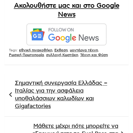
Ακολουθήστε μας και στο Google
News
Tags:
εθνική πινακοθήκη
,
Εκθεση
,
μοντέρνα τέχνη
,
Ρωσική Πρωτοπορία
,
συλλογή Κωστάκη
,
Τέχνη και Φύση
Πλοήγηση
Σημαντική συνεργασία Ελλάδας –
άρθρων
Ιταλίας για την ασφάλεια
υποθαλάσσιων καλωδίων και
Gigafactories
Μάθετε μέχρι πότε μπορείτε να