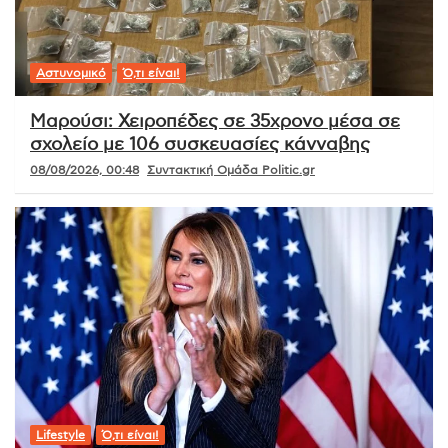
Αστυνομικό
Ό,τι είναι!
Μαρούσι: Χειροπέδες σε 35χρονο μέσα σε
σχολείο με 106 συσκευασίες κάνναβης
08/08/2026, 00:48
Συντακτική Ομάδα Politic.gr
Lifestyle
Ό,τι είναι!