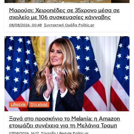
Μαρούσι: Χειροπέδες σε 35χρονο μέσα σε
σχολείο με 106 συσκευασίες κάνναβης
08/08/2026, 00:48
Συντακτική Ομάδα Politic.gr
Lifestyle
Ό,τι είναι!
Ξανά στο προσκήνιο το Melania: η Amazon
ετοιμάζει συνέχεια για τη Μελάνια Τραμπ
07/08/2026, 16:17
Σύνταξη Lifestyle Politic.gr