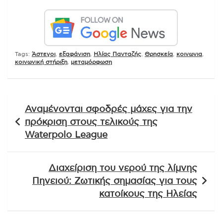
Tags:
Άστεγοι
,
εξαφάνιση
,
Ηλίας Πανταζής
,
Θρησκεία
,
κοινωνια
,
κοινωνική στήριξη
,
μεταμόρφωση
Πλοήγηση
Αναμένονται σφοδρές μάχες για την
άρθρων
πρόκριση στους τελικούς της
Waterpolo League
Διαχείριση του νερού της λίμνης
Πηνειού: Ζωτικής σημασίας για τους
κατοίκους της Ηλείας