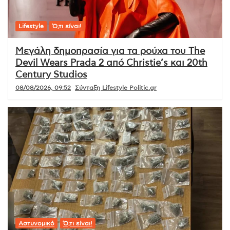
Lifestyle
Ό,τι είναι!
Μεγάλη δημοπρασία για τα ρούχα του The
Devil Wears Prada 2 από Christie’s και 20th
Century Studios
08/08/2026, 09:52
Σύνταξη Lifestyle Politic.gr
Αστυνομικό
Ό,τι είναι!