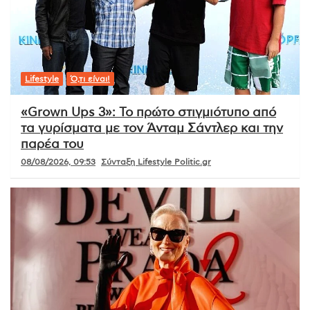
Lifestyle
Ό,τι είναι!
«Grown Ups 3»: Το πρώτο στιγμιότυπο από
τα γυρίσματα με τον Άνταμ Σάντλερ και την
παρέα του
08/08/2026, 09:53
Σύνταξη Lifestyle Politic.gr