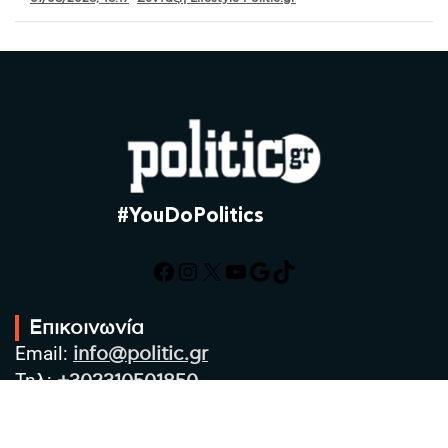
#YouDoPolitics
Facebook
Instagram
X
YouTube
Google
TikTok
Επικοινωνία
Email:
info@politic.gr
Τηλ:
+302310501850
Κιν:
+306986533609