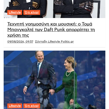
Lifestyle
Ό,τι είναι!
Τεχνητή νοημοσύνη και μουσική: ο Τομά
Μπανγκαλτέ των Daft Punk απορρίπτει τη
χρήση της
09/08/2026, 09:57
Σύνταξη Lifestyle Politic.gr
Lifestyle
Ό,τι είναι!