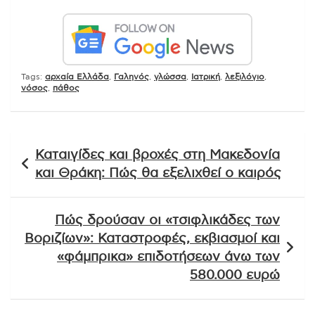
Tags:
αρχαία Ελλάδα
,
Γαληνός
,
γλώσσα
,
Ιατρική
,
λεξιλόγιο
,
νόσος
,
πάθος
Πλοήγηση
Καταιγίδες και βροχές στη Μακεδονία
άρθρων
και Θράκη: Πώς θα εξελιχθεί ο καιρός
Πώς δρούσαν οι «τσιφλικάδες των
Βοριζίων»: Καταστροφές, εκβιασμοί και
«φάμπρικα» επιδοτήσεων άνω των
580.000 ευρώ