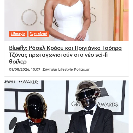
Lifestyle
Ό,τι είναι!
Bluefly: Ράσελ Κρόου και Πριγιάνκα Τσόπρα
Τζόνας πρωταγωνιστούν στο νέο sci-fi
θρίλερ
09/08/2026, 10:07
Σύνταξη Lifestyle Politic.gr