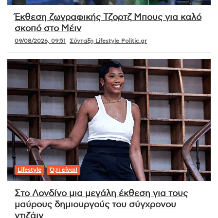
Έκθεση ζωγραφικής Τζορτζ Μπους για καλό
σκοπό στο Μέιν
09/08/2026, 09:51
Σύνταξη Lifestyle Politic.gr
Lifestyle
Ό,τι είναι!
Στο Λονδίνο μια μεγάλη έκθεση για τους
μαύρους δημιουργούς του σύγχρονου
ντιζάιν