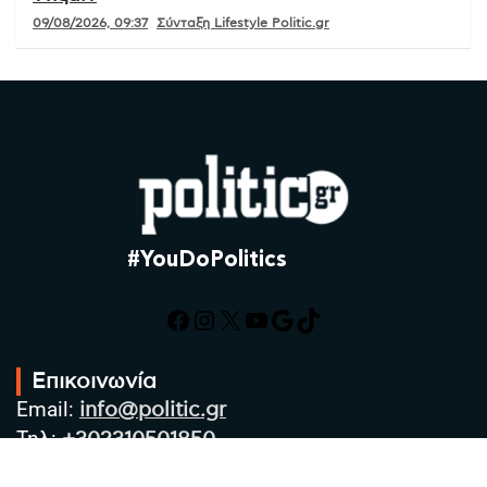
09/08/2026, 09:37
Σύνταξη Lifestyle Politic.gr
#YouDoPolitics
Facebook
Instagram
X
YouTube
Google
TikTok
Επικοινωνία
Email:
info@politic.gr
Τηλ:
+302310501850
Κιν:
+306986533609