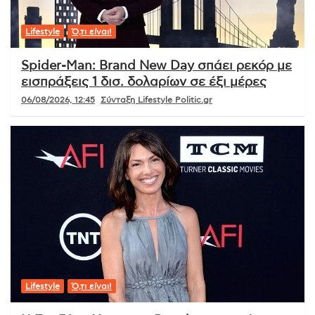
Lifestyle
Ό,τι είναι!
Spider-Man: Brand New Day σπάει ρεκόρ με
εισπράξεις 1 δισ. δολαρίων σε έξι μέρες
06/08/2026, 12:45
Σύνταξη Lifestyle Politic.gr
Lifestyle
Ό,τι είναι!