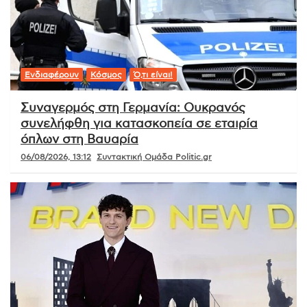
Ενδιαφέρουν
Κόσμος
Ό,τι είναι!
Συναγερμός στη Γερμανία: Ουκρανός
συνελήφθη για κατασκοπεία σε εταιρία
όπλων στη Βαυαρία
06/08/2026, 13:12
Συντακτική Ομάδα Politic.gr