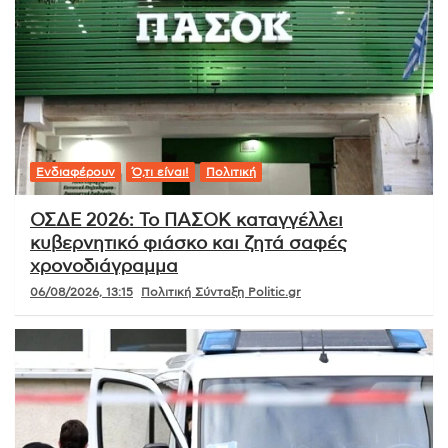
Ενδιαφέρουν
Ό,τι είναι!
Πολιτική
ΟΣΔΕ 2026: Το ΠΑΣΟΚ καταγγέλλει
κυβερνητικό φιάσκο και ζητά σαφές
χρονοδιάγραμμα
06/08/2026, 13:15
Πολιτική Σύνταξη Politic.gr