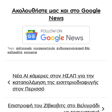
Ακολουθήστε μας και στο Google
News
Tags:
αστυνομία
,
γυναικοκτονία
,
ενδοοικογενειακή βία
,
καλαμάτα
,
κοινωνια
Πλοήγηση
Νέα AI κάμερες στον ΗΣΑΠ για την
άρθρων
καταπολέμηση της εισιτηριοδιαφυγής
στον Περισσό
Επιστροφή του Ζίβκοβιτς στο Βελιγράδι