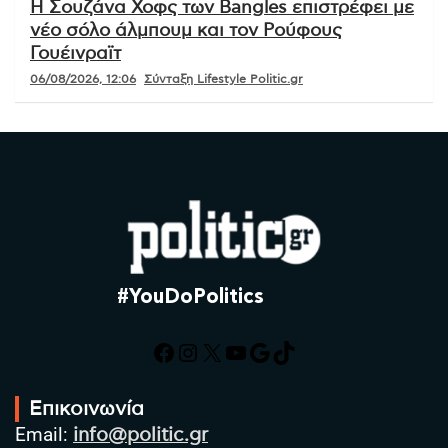
Η Σουζάνα Χοφς των Bangles επιστρέφει με
νέο σόλο άλμπουμ και τον Ρούφους
Γουέινραϊτ
06/08/2026, 12:06
Σύνταξη Lifestyle Politic.gr
#YouDoPolitics
Facebook
Instagram
X
YouTube
Google
TikTok
Επικοινωνία
Email:
info@politic.gr