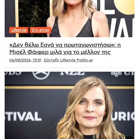
Lifestyle
Ό,τι είναι!
«Δεν θέλω ξανά να πρωταγωνιστήσω»: η
Μισέλ Φάιφερ μιλά για το μέλλον της
06/08/2026, 15:31
Σύνταξη Lifestyle Politic.gr