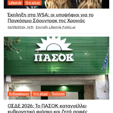
Lifestyle
Ό,τι είναι!
Έκπληξη στα WSA: οι υποψήφιοι για το
Παγκόσμιο Σάουντρακ της Χρονιάς
06/08/2026, 14:51
Σύνταξη Lifestyle Politic.gr
Ενδιαφέρουν
Ό,τι είναι!
Πολιτική
ΟΣΔΕ 2026: Το ΠΑΣΟΚ καταγγέλλει
κυβερνητικό φιάσκο και ζητά σαφές