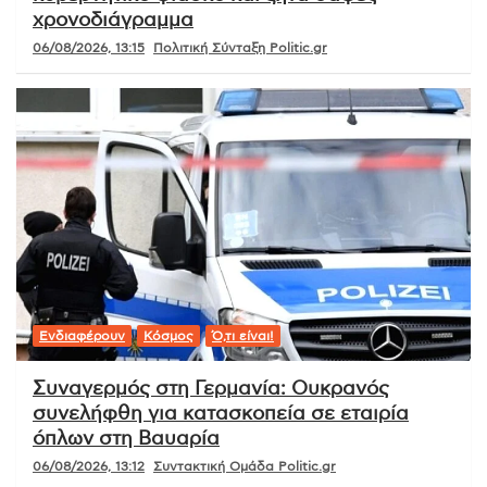
χρονοδιάγραμμα
06/08/2026, 13:15
Πολιτική Σύνταξη Politic.gr
Ενδιαφέρουν
Κόσμος
Ό,τι είναι!
Συναγερμός στη Γερμανία: Ουκρανός
συνελήφθη για κατασκοπεία σε εταιρία
όπλων στη Βαυαρία
06/08/2026, 13:12
Συντακτική Ομάδα Politic.gr