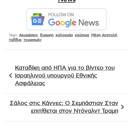
Tags:
Ακυρώσεις
,
Ευρωπη
,
καλοκαίρι
,
καύσιμα
,
Μέση Ανατολή
,
ταξίδια
,
τουρισμός
Πλοήγηση
Καταδίκη από ΗΠΑ για το βίντεο του
άρθρων
Ισραηλινού υπουργού Εθνικής
Ασφάλειας
Σάλος στις Κάννες: Ο Σεμπάστιαν Σταν
επιτίθεται στον Ντόναλντ Τραμπ