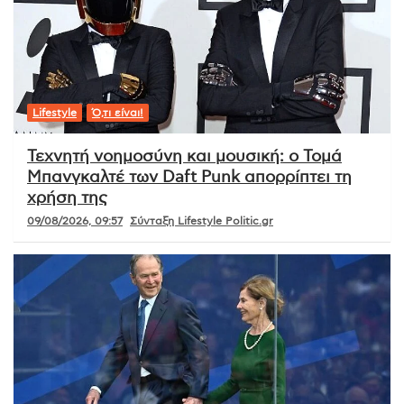
Lifestyle
Ό,τι είναι!
Τεχνητή νοημοσύνη και μουσική: ο Τομά
Μπανγκαλτέ των Daft Punk απορρίπτει τη
χρήση της
09/08/2026, 09:57
Σύνταξη Lifestyle Politic.gr