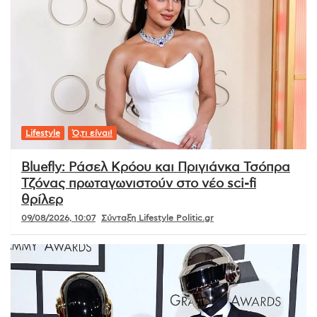
Lifestyle
Ό,τι είναι!
Bluefly: Ράσελ Κρόου και Πριγιάνκα Τσόπρα
Τζόνας πρωταγωνιστούν στο νέο sci-fi
θρίλερ
09/08/2026, 10:07
Σύνταξη Lifestyle Politic.gr