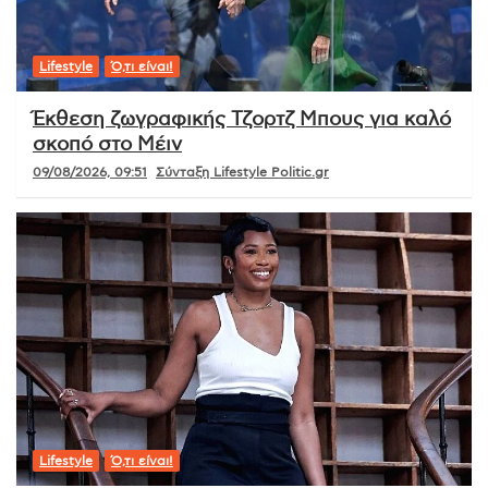
Lifestyle
Ό,τι είναι!
Έκθεση ζωγραφικής Τζορτζ Μπους για καλό
σκοπό στο Μέιν
09/08/2026, 09:51
Σύνταξη Lifestyle Politic.gr
Lifestyle
Ό,τι είναι!