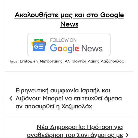
Ακολουθήστε μας και στο Google
News
Tags:
Erntog;an
,
Mητσοτάκης
,
Αλ Τσαντίρι
,
Λάκης Λαζόπουλος
Πλοήγηση
Ειρηνευτική συμφωνία Ισραήλ και
άρθρων
Λιβάνου: Μπορεί να επιτευχθεί άμεσα
αν αποσυρθεί η Χεζμπολάχ
Νέα Δημοκρατία: Πρόταση για
αναθεώρηση του Συντάγματος με