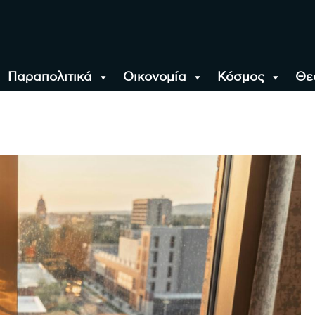
Παραπολιτικά
Οικονομία
Κόσμος
Θε
αλονίκη, την Ελλάδα κ