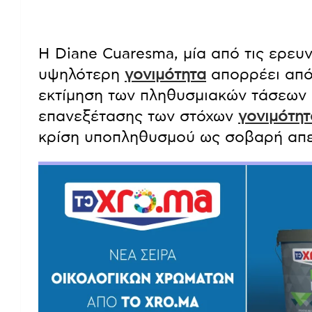
Η Diane Cuaresma, μία από τις ερευνή
υψηλότερη
γονιμότητα
απορρέει από 
εκτίμηση των πληθυσμιακών τάσεων 
επανεξέτασης των στόχων
γονιμότητ
κρίση υποπληθυσμού ως σοβαρή απει