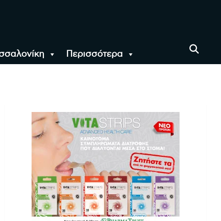
σσαλονίκη
Περισσότερα
αι όλο τον Κόσμο