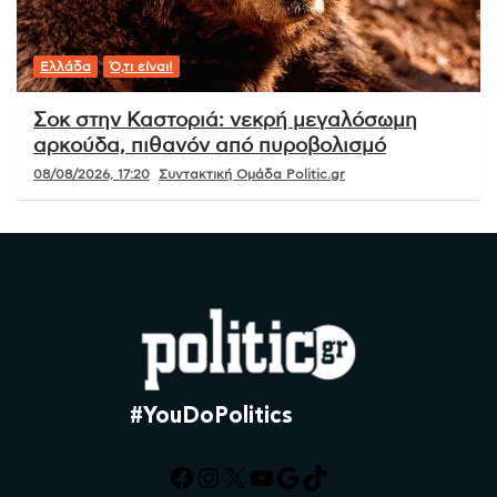
Ελλάδα
Ό,τι είναι!
Σοκ στην Καστοριά: νεκρή μεγαλόσωμη
αρκούδα, πιθανόν από πυροβολισμό
08/08/2026, 17:20
Συντακτική Ομάδα Politic.gr
#YouDoPolitics
Facebook
Instagram
X
YouTube
Google
TikTok