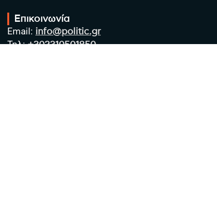
Επικοινωνία
Email:
info@politic.gr
Τηλ:
+302310501850
Κιν:
+306986533609
Πολιτική Απορρήτου
Όροι χρήσης
Πολιτική Cookies
Πολιτική προστασίας προσωπικών
δεδομένων
Συντακτική Ομάδα
Στοιχεία Επιχείρησης