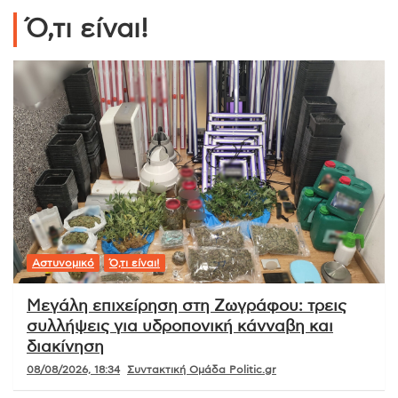
Ό,τι είναι!
Αστυνομικό
Ό,τι είναι!
Μεγάλη επιχείρηση στη Ζωγράφου: τρεις
συλλήψεις για υδροπονική κάνναβη και
διακίνηση
08/08/2026, 18:34
Συντακτική Ομάδα Politic.gr