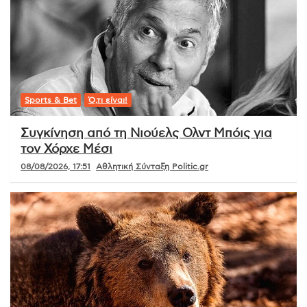
Sports & Bet
Ό,τι είναι!
Συγκίνηση από τη Νιούελς Ολντ Μπόις για
τον Χόρχε Μέσι
08/08/2026, 17:51
Αθλητική Σύνταξη Politic.gr