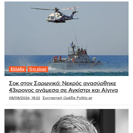
Ελλάδα
Ό,τι είναι!
Σοκ στον Σαρωνικό: Νεκρός ανασύρθηκε
43χρονος ανάμεσα σε Αγκίστρι και Αίγινα
08/08/2026, 18:22
Συντακτική Ομάδα Politic.gr