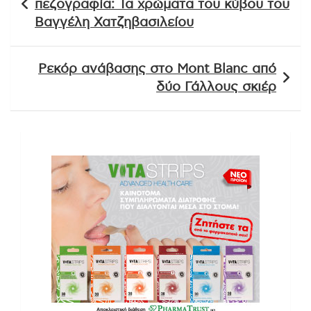
πεζογραφία: Τα χρώματα του κύβου του
Βαγγέλη Χατζηβασιλείου
Ρεκόρ ανάβασης στο Mont Blanc από
δύο Γάλλους σκιέρ