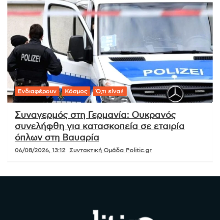
Ενδιαφέρουν
Κόσμος
Ό,τι είναι!
Συναγερμός στη Γερμανία: Ουκρανός
συνελήφθη για κατασκοπεία σε εταιρία
όπλων στη Βαυαρία
06/08/2026, 13:12
Συντακτική Ομάδα Politic.gr