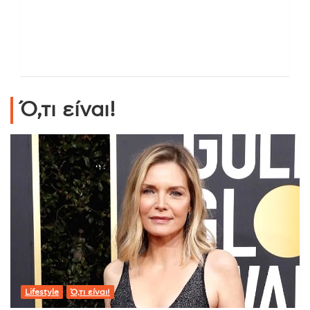
Ό,τι είναι!
Lifestyle
Ό,τι είναι!