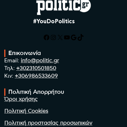
#YouDoPolitics
Facebook
Instagram
X
YouTube
Google
TikTok
Επικοινωνία
Email:
info@politic.gr
Τηλ:
+302310501850
Κιν:
+306986533609
Πολιτική Απορρήτου
Όροι χρήσης
Πολιτική Cookies
Πολιτική προστασίας προσωπικών