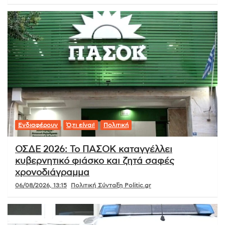
Ενδιαφέρουν
Ό,τι είναι!
Πολιτική
ΟΣΔΕ 2026: Το ΠΑΣΟΚ καταγγέλλει
κυβερνητικό φιάσκο και ζητά σαφές
χρονοδιάγραμμα
06/08/2026, 13:15
Πολιτική Σύνταξη Politic.gr