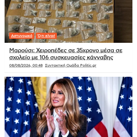
Αστυνομικό
Ό,τι είναι!
Μαρούσι: Χειροπέδες σε 35χρονο μέσα σε
σχολείο με 106 συσκευασίες κάνναβης
08/08/2026, 00:48
Συντακτική Ομάδα Politic.gr