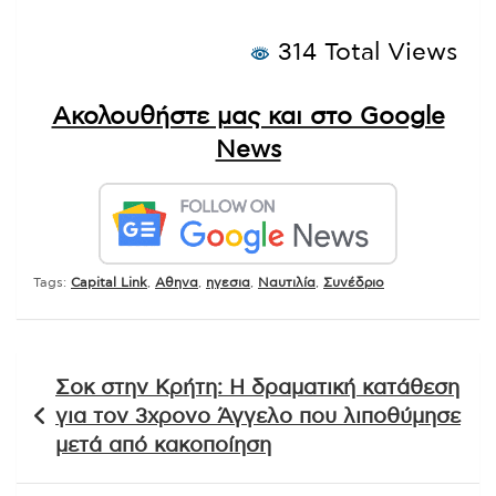
314 Total Views
Ακολουθήστε μας και στο Google
News
Tags:
Capital Link
,
Αθηνα
,
ηγεσια
,
Ναυτιλία
,
Συνέδριο
Πλοήγηση
Σοκ στην Κρήτη: Η δραματική κατάθεση
άρθρων
για τον 3χρονο Άγγελο που λιποθύμησε
μετά από κακοποίηση