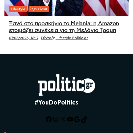
Lifestyle
Ό,τι είναι!
Ξανά στο προσκήνιο το Melania: η Amazon
ετοιμάζει συνέχεια για τη Μελάνια Τραμπ
07/08/2026, 16:17
Σύνταξη Lifestyle Politic.gr
#YouDoPolitics
Facebook
Instagram
X
YouTube
Google
TikTok