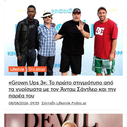
Lifestyle
Ό,τι είναι!
«Grown Ups 3»: Το πρώτο στιγμιότυπο από
τα γυρίσματα με τον Άνταμ Σάντλερ και την
παρέα του
08/08/2026, 09:53
Σύνταξη Lifestyle Politic.gr