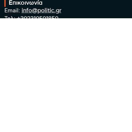
Επικοινωνία
Email:
info@politic.gr
Τηλ:
+302310501850
Κιν:
+306986533609
Πολιτική Απορρήτου
Όροι χρήσης
Πολιτική Cookies
Πολιτική προστασίας προσωπικών
δεδομένων
Συντακτική Ομάδα
Στοιχεία Επιχείρησης