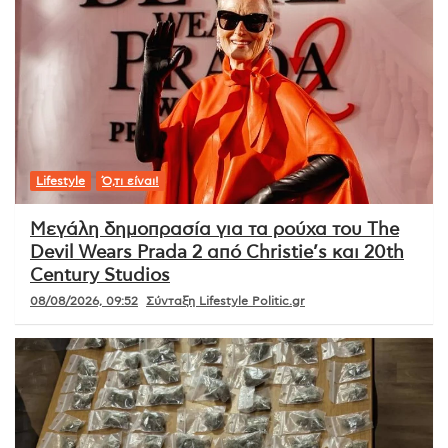
Lifestyle
Ό,τι είναι!
Μεγάλη δημοπρασία για τα ρούχα του The
Devil Wears Prada 2 από Christie’s και 20th
Century Studios
08/08/2026, 09:52
Σύνταξη Lifestyle Politic.gr