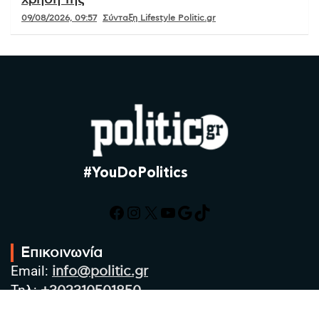
χρήση της
09/08/2026, 09:57
Σύνταξη Lifestyle Politic.gr
#YouDoPolitics
Facebook
Instagram
X
YouTube
Google
TikTok
Επικοινωνία
Email:
info@politic.gr
Τηλ:
+302310501850
Κιν:
+306986533609