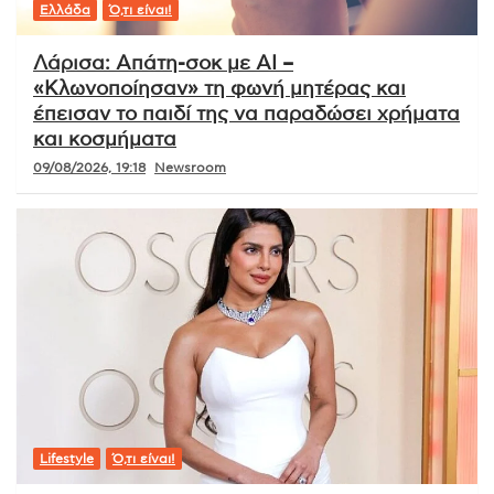
Ελλάδα
Ό,τι είναι!
Λάρισα: Απάτη-σοκ με AI –
«Κλωνοποίησαν» τη φωνή μητέρας και
έπεισαν το παιδί της να παραδώσει χρήματα
και κοσμήματα
09/08/2026, 19:18
Newsroom
Lifestyle
Ό,τι είναι!