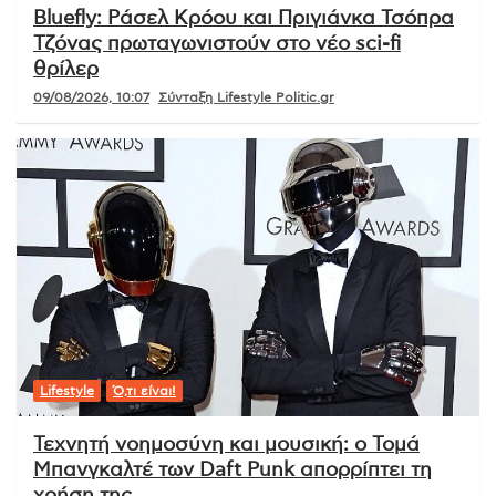
Bluefly: Ράσελ Κρόου και Πριγιάνκα Τσόπρα
Τζόνας πρωταγωνιστούν στο νέο sci-fi
θρίλερ
09/08/2026, 10:07
Σύνταξη Lifestyle Politic.gr
Lifestyle
Ό,τι είναι!
Τεχνητή νοημοσύνη και μουσική: ο Τομά
Μπανγκαλτέ των Daft Punk απορρίπτει τη