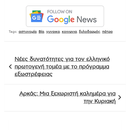
Tags:
αστυνομία
,
Βία
,
γυναικα
,
κοινωνια
,
ξυλοδαρμός
,
πάτρα
Πλοήγηση
Νέες δυνατότητες για τον ελληνικό
άρθρων
πρωτογενή τομέα με το πρόγραμμα
εξωστρέφειας
Αρκάς: Μια ξεχωριστή καλημέρα για
την Κυριακή