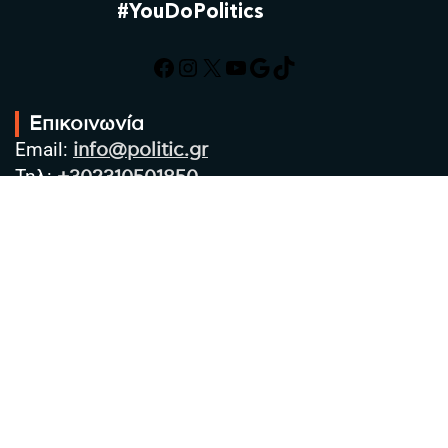
#YouDoPolitics
Facebook
Instagram
X
YouTube
Google
TikTok
Επικοινωνία
Email:
info@politic.gr
Τηλ:
+302310501850
Κιν:
+306986533609
Πολιτική Απορρήτου
Όροι χρήσης
Πολιτική Cookies
Πολιτική προστασίας προσωπικών
δεδομένων
Συντακτική Ομάδα