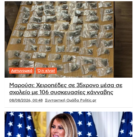
Αστυνομικό
Ό,τι είναι!
Μαρούσι: Χειροπέδες σε 35χρονο μέσα σε
σχολείο με 106 συσκευασίες κάνναβης
08/08/2026, 00:48
Συντακτική Ομάδα Politic.gr