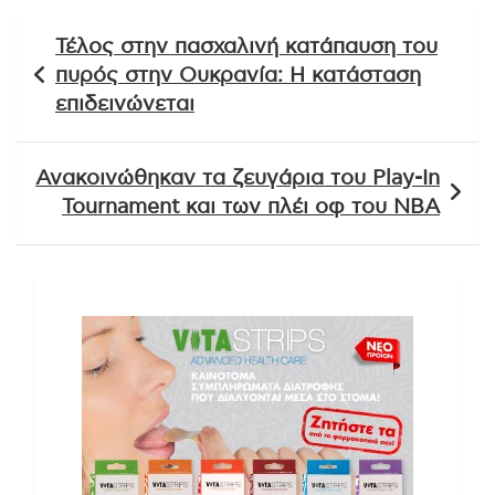
Πλοήγηση
Τέλος στην πασχαλινή κατάπαυση του
άρθρων
πυρός στην Ουκρανία: Η κατάσταση
επιδεινώνεται
Ανακοινώθηκαν τα ζευγάρια του Play-In
Tournament και των πλέι οφ του NBA