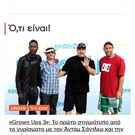
Ό,τι είναι!
Lifestyle
Ό,τι είναι!
«Grown Ups 3»: Το πρώτο στιγμιότυπο από
τα γυρίσματα με τον Άνταμ Σάντλερ και την