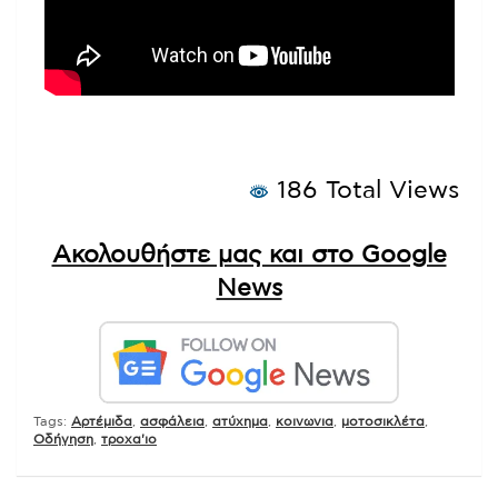
186 Total Views
Ακολουθήστε μας και στο Google
News
Tags:
Αρτέμιδα
,
ασφάλεια
,
ατύχημα
,
κοινωνια
,
μοτοσικλέτα
,
Οδήγηση
,
τροχα'ιο