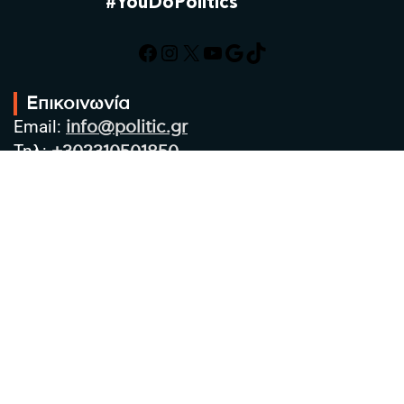
#YouDoPolitics
Facebook
Instagram
X
YouTube
Google
TikTok
Επικοινωνία
Email:
info@politic.gr
Τηλ:
+302310501850
Κιν:
+306986533609
Πολιτική Απορρήτου
Όροι χρήσης
Πολιτική Cookies
Πολιτική προστασίας προσωπικών
δεδομένων
Συντακτική Ομάδα