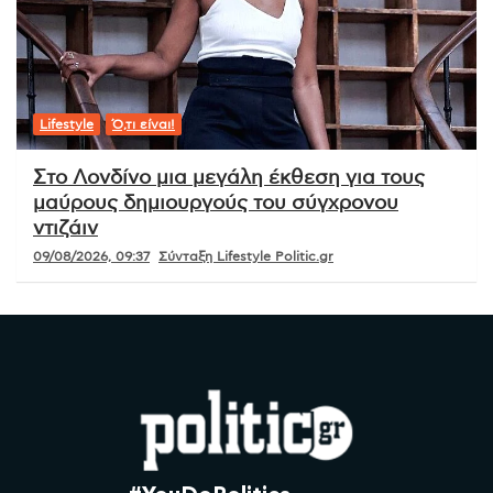
Lifestyle
Ό,τι είναι!
Στο Λονδίνο μια μεγάλη έκθεση για τους
μαύρους δημιουργούς του σύγχρονου
ντιζάιν
09/08/2026, 09:37
Σύνταξη Lifestyle Politic.gr