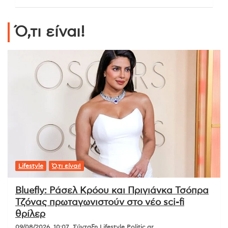
Ό,τι είναι!
Lifestyle
Ό,τι είναι!
Bluefly: Ράσελ Κρόου και Πριγιάνκα Τσόπρα
Τζόνας πρωταγωνιστούν στο νέο sci-fi
θρίλερ
09/08/2026, 10:07
Σύνταξη Lifestyle Politic.gr