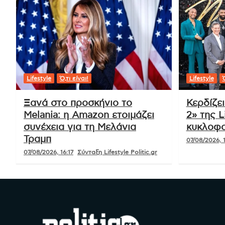
Πλοήγηση
Γιουβέντους και Σπαλέτι μαζί έως το
άρθρων
2028 (p)
Ό,τι είναι!
Lifestyle
Ό,τι είναι!
Lifestyle
Ό