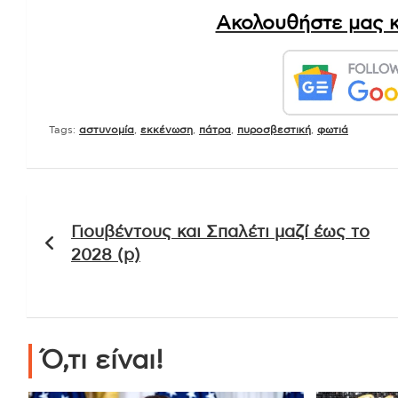
Πηγή περιεχομένου: in.gr
Ακολουθήστε μας κ
Tags:
αστυνομία
,
εκκένωση
,
πάτρα
,
πυροσβεστική
,
φωτιά