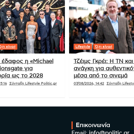
Απαγόρευση social media σε
ανηλίκους: Η Ελλάδα ακολουθεί την
ευρωπαϊκή τάση για περιορισμούς
,τι είναι!
Lifestyle
Ό,τι είναι!