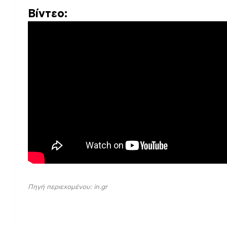
Βίντεο: