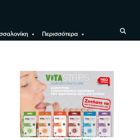
σσαλονίκη
Περισσότερα
αι όλο τον Κόσμο