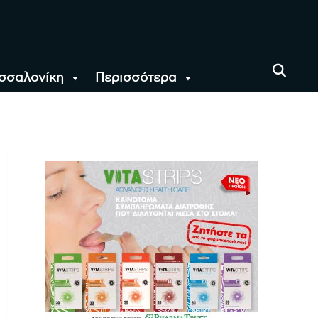
σσαλονίκη
Περισσότερα
αι όλο τον Κόσμο