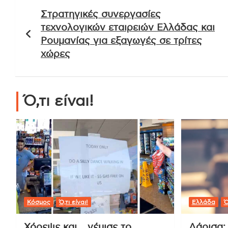
Πλοήγηση
Στρατηγικές συνεργασίες
άρθρων
τεχνολογικών εταιρειών Ελλάδας και
Ρουμανίας για εξαγωγές σε τρίτες
χώρες
Ό,τι είναι!
Κόσμος
Ό,τι είναι!
Ελλάδα
Ό
Χόρεψε και… γέμισε το
Λάρισα: