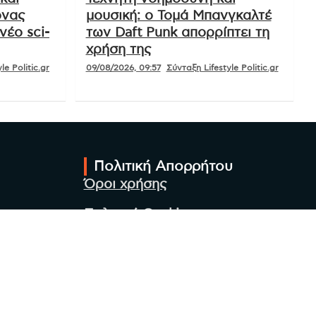
όνας
μουσική: ο Τομά Μπανγκαλτέ
έο sci-
των Daft Punk απορρίπτει τη
χρήση της
le Politic.gr
09/08/2026, 09:57
Σύνταξη Lifestyle Politic.gr
Πολιτική Απορρήτου
Όροι χρήσης
Πολιτική Cookies
Πολιτική προστασίας
προσωπικών δεδομένων
Συντακτική Ομάδα