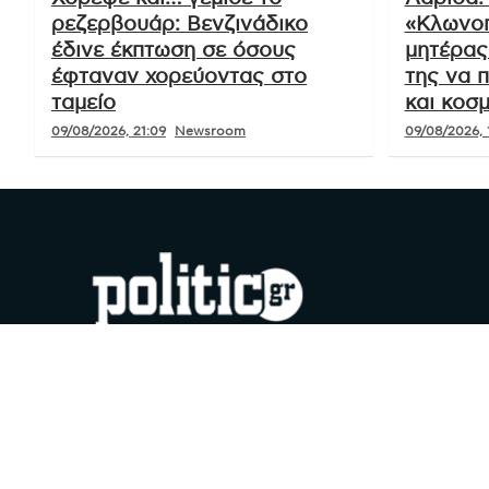
ρεζερβουάρ: Βενζινάδικο
«Κλωνοπ
έδινε έκπτωση σε όσους
μητέρας 
έφταναν χορεύοντας στο
της να 
ταμείο
και κοσ
09/08/2026, 21:09
Newsroom
09/08/2026, 
#YouDoPolitics
Facebook
Instagram
X
YouTube
Google
TikTok