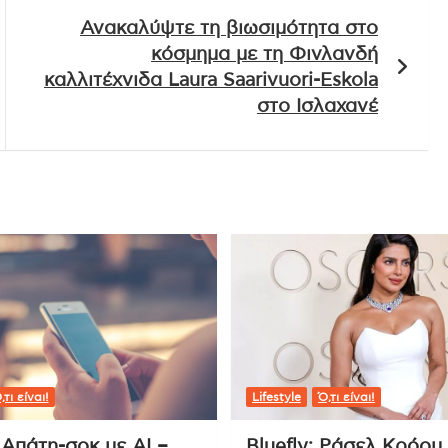
Ανακαλύψτε τη βιωσιμότητα στο
κόσμημα με τη Φινλανδή
καλλιτέχνιδα Laura Saarivuori-Eskola
στο Ισλαχανέ
,τι είναι!
Lifestyle
Ό,τι είναι!
 Απάτη-σοκ με AI –
Bluefly: Ράσελ Κρόου 