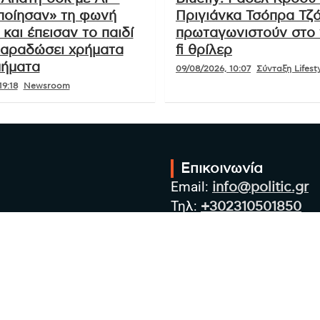
οίησαν» τη φωνή
Πριγιάνκα Τσόπρα Τζ
και έπεισαν το παιδί
πρωταγωνιστούν στο ν
παραδώσει χρήματα
fi θρίλερ
μήματα
09/08/2026, 10:07
Σύνταξη Lifesty
19:18
Newsroom
Επικοινωνία
Email:
info@politic.gr
Τηλ:
+302310501850
Κιν:
+306986533609