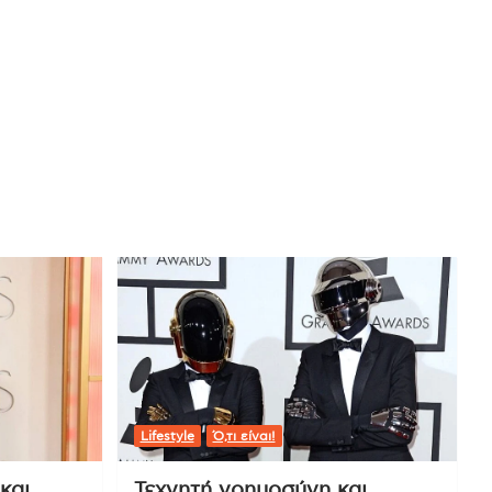
Lifestyle
Ό,τι είναι!
και
Τεχνητή νοημοσύνη και