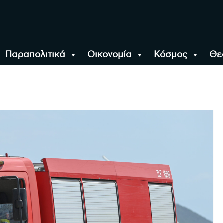
Παραπολιτικά
Οικονομία
Κόσμος
Θε
αλονίκη, την Ελλάδα κ