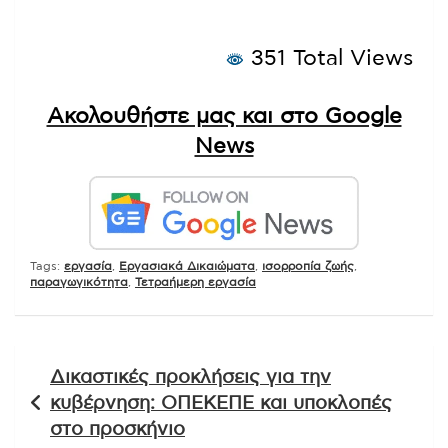
351 Total Views
Ακολουθήστε μας και στο Google
News
Tags:
εργασία
,
Εργασιακά Δικαιώματα
,
ισορροπία ζωής
,
παραγωγικότητα
,
Τετραήμερη εργασία
Πλοήγηση
Δικαστικές προκλήσεις για την
άρθρων
κυβέρνηση: ΟΠΕΚΕΠΕ και υποκλοπές
στο προσκήνιο