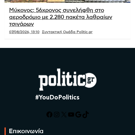
Μύκονος: 56χρονος συνελήφθη στο
αεροδρόμιο με 2.280 πακέτα λαθραίων
τσιγάρων
07/08/2026, 13:10
Συντακτική Ομάδα Politic.gr
#YouDoPolitics
Facebook
Instagram
X
YouTube
Google
TikTok
Επικοινωνία