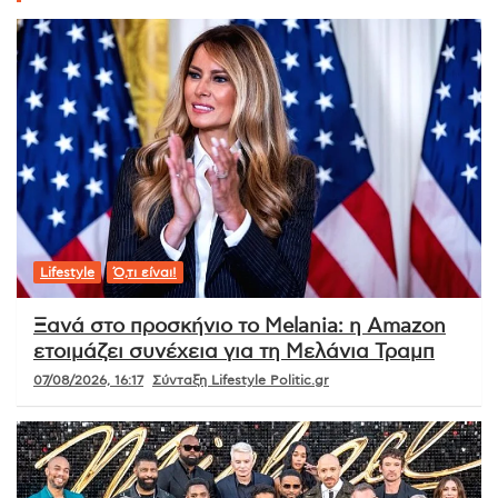
Lifestyle
Ό,τι είναι!
Ξανά στο προσκήνιο το Melania: η Amazon
ετοιμάζει συνέχεια για τη Μελάνια Τραμπ
07/08/2026, 16:17
Σύνταξη Lifestyle Politic.gr