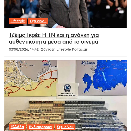
Lifestyle
Ό,τι είναι!
Τζέιμς Γκρέι: Η ΤΝ και η ανάγκη για
αυθεντικότητα μέσα από το σινεμά
07/08/2026, 14:42
Σύνταξη Lifestyle Politic.gr
Ελλάδα
Ενδιαφέρουν
Ό,τι είναι!