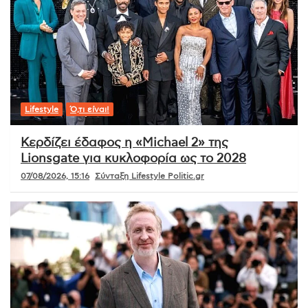
Lifestyle
Ό,τι είναι!
Κερδίζει έδαφος η «Michael 2» της
Lionsgate για κυκλοφορία ως το 2028
07/08/2026, 15:16
Σύνταξη Lifestyle Politic.gr