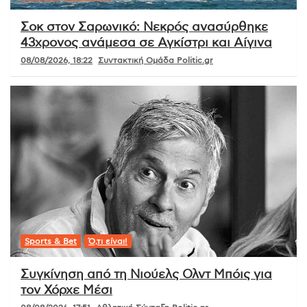
Σοκ στον Σαρωνικό: Νεκρός ανασύρθηκε
43χρονος ανάμεσα σε Αγκίστρι και Αίγινα
08/08/2026, 18:22
Συντακτική Ομάδα Politic.gr
Sports & Bet
Ό,τι είναι!
Συγκίνηση από τη Νιούελς Ολντ Μπόις για
τον Χόρχε Μέσι