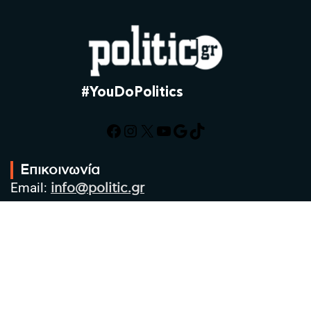
#YouDoPolitics
Facebook
Instagram
X
YouTube
Google
TikTok
Επικοινωνία
Email:
info@politic.gr
Τηλ:
+302310501850
Κιν:
+306986533609
Πολιτική Απορρήτου
Όροι χρήσης