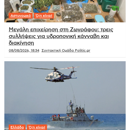
Αστυνομικό
Ό,τι είναι!
Μεγάλη επιχείρηση στη Ζωγράφου: τρεις
συλλήψεις για υδροπονική κάνναβη και
διακίνηση
08/08/2026, 18:34
Συντακτική Ομάδα Politic.gr
Ελλάδα
Ό,τι είναι!