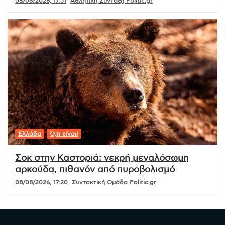
08/08/2026, 17:51
Αθλητική Σύνταξη Politic.gr
Ελλάδα
Ό,τι είναι!
Σοκ στην Καστοριά: νεκρή μεγαλόσωμη
αρκούδα, πιθανόν από πυροβολισμό
08/08/2026, 17:20
Συντακτική Ομάδα Politic.gr