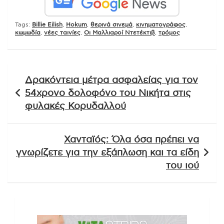
Tags:
Billie Eilish
,
Hokum
,
θερινά σινεμά
,
κινηματογράφος
,
κωμωδία
,
νέες ταινίες
,
Οι Μαλλιαροί Ντετέκτιβ
,
τρόμος
Πλοήγηση
Δρακόντεια μέτρα ασφαλείας για τον
άρθρων
54χρονο δολοφόνο του Νικήτα στις
φυλακές Κορυδαλλού
Χανταϊός: Όλα όσα πρέπει να
γνωρίζετε για την εξάπλωση και τα είδη
του ιού