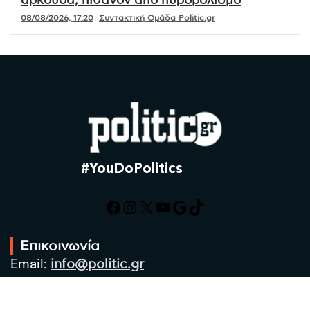
αρκούδα, πιθανόν από πυροβολισμό
08/08/2026, 17:20
Συντακτική Ομάδα Politic.gr
#YouDoPolitics
Facebook
Instagram
X
YouTube
Google
TikTok
Επικοινωνία
Email:
info@politic.gr
Τηλ:
+302310501850
Κιν:
+306986533609