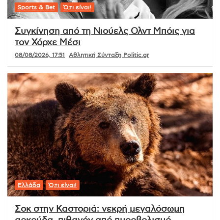
Sports & Bet
Ό,τι είναι!
Συγκίνηση από τη Νιούελς Ολντ Μπόις για
τον Χόρχε Μέσι
08/08/2026, 17:51
Αθλητική Σύνταξη Politic.gr
Ελλάδα
Ό,τι είναι!
Σοκ στην Καστοριά: νεκρή μεγαλόσωμη