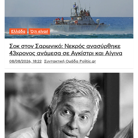
Ελλάδα
Ό,τι είναι!
Σοκ στον Σαρωνικό: Νεκρός ανασύρθηκε
43χρονος ανάμεσα σε Αγκίστρι και Αίγινα
08/08/2026, 18:22
Συντακτική Ομάδα Politic.gr