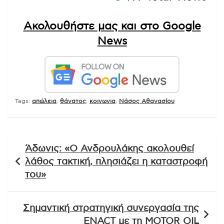
Ακολουθήστε μας και στο Google
News
Tags:
απώλεια
,
θάνατος
,
κοινωνια
,
Νάσος Αθανασίου
Πλοήγηση
Άδωνις: «Ο Ανδρουλάκης ακολουθεί
άρθρων
λάθος τακτική, πλησιάζει η καταστροφή
του»
Σημαντική στρατηγική συνεργασία της
ENACT με τη MOTOR OIL