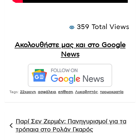
359 Total Views
Ακολουθήστε μας και στο Google
News
Tags:
22χρονη
,
ασφάλεια
,
επίθεση
,
Λυκαβηττός
,
τρομοκρατία
Πλοήγηση
Παρί Σεν Ζερμέν: Πανηγυρισμοί για τα
άρθρων
τρόπαια στο Ρολάν Γκαρός