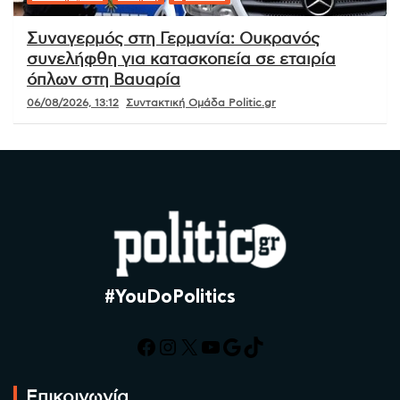
Συναγερμός στη Γερμανία: Ουκρανός
συνελήφθη για κατασκοπεία σε εταιρία
όπλων στη Βαυαρία
06/08/2026, 13:12
Συντακτική Ομάδα Politic.gr
#YouDoPolitics
Facebook
Instagram
X
YouTube
Google
TikTok
Επικοινωνία