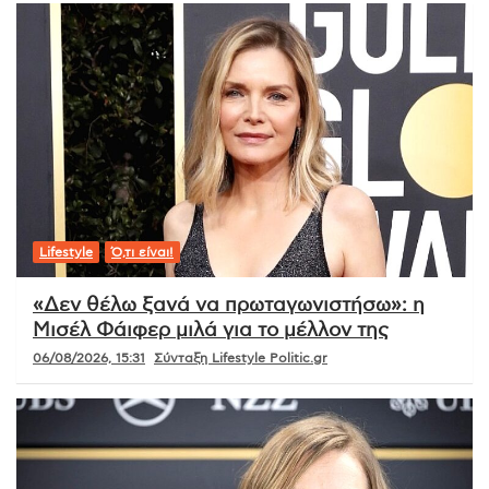
Lifestyle
Ό,τι είναι!
«Δεν θέλω ξανά να πρωταγωνιστήσω»: η
Μισέλ Φάιφερ μιλά για το μέλλον της
06/08/2026, 15:31
Σύνταξη Lifestyle Politic.gr