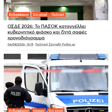
Ενδιαφέρουν
Ό,τι είναι!
Πολιτική
ΟΣΔΕ 2026: Το ΠΑΣΟΚ καταγγέλλει
κυβερνητικό φιάσκο και ζητά σαφές
χρονοδιάγραμμα
06/08/2026, 13:15
Πολιτική Σύνταξη Politic.gr
Ενδιαφέρουν
Κόσμος
Ό,τι είναι!