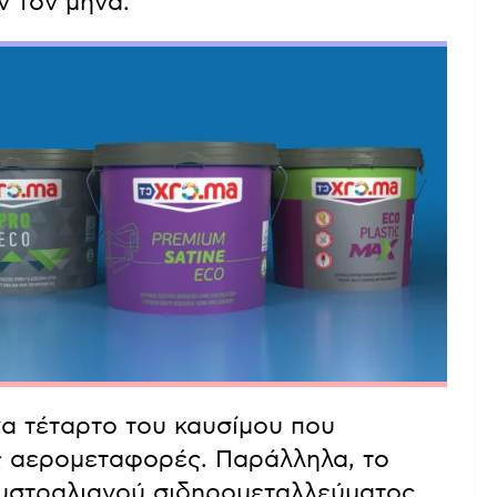
ν τον μήνα.
να τέταρτο του καυσίμου που
ές αερομεταφορές. Παράλληλα, το
αυστραλιανού σιδηρομεταλλεύματος,