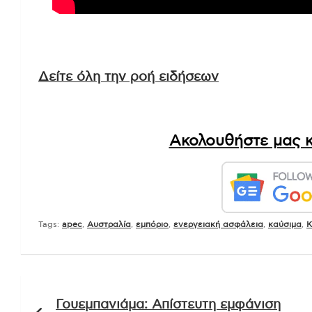
Δείτε όλη την ροή ειδήσεων
Ακολουθήστε μας κ
Tags:
apec
,
Αυστραλία
,
εμπόριο
,
ενεργειακή ασφάλεια
,
καύσιμα
,
Κ
Πλοήγηση
Γουεμπανιάμα: Απίστευτη εμφάνιση