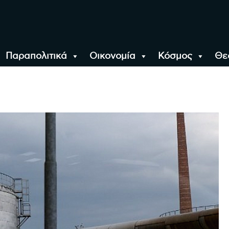
Παραπολιτικά
Οικονομία
Κόσμος
Θε
αλονίκη, την Ελλάδα κ