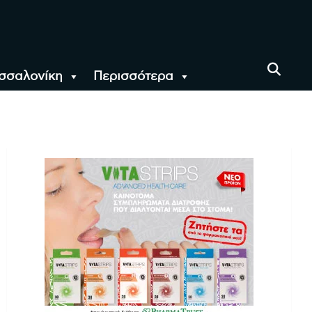
σσαλονίκη
Περισσότερα
αι όλο τον Κόσμο