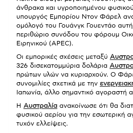
άνθρακα και υγροποιημένου φυσικο
υπουργός Εμπορίου Ντον Φάρελ αναμ
ομόλογό του Γουάνγκ Γουεντάο αυτή
περιθώριο συνόδου του φόρουμ Οικ
Ειρηνικού (APEC).
Οι εμπορικές σχέσεις μεταξύ
Αυστρα
326 δισεκατομμύρια δολάρια
Αυστρα
πρώτων υλών να κυριαρχούν. Ο Φάρελ
συνομιλίες σχετικά με την
ενεργειακ
Ιαπωνία, άλλο σημαντικό αγοραστή 
Η
Αυστραλία
ανακοίνωσε ότι θα δια
φυσικού αερίου για την εσωτερική 
τυχόν ελλείψεις.