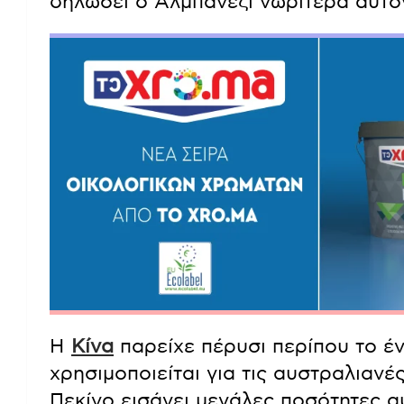
δηλώσει ο Αλμπανέζι νωρίτερα αυτό
Η
Κίνα
παρείχε πέρυσι περίπου το έ
χρησιμοποιείται για τις αυστραλιαν
Πεκίνο εισάγει μεγάλες ποσότητες 