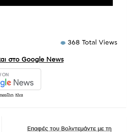
368 Total Views
αι στο Google News
ηροζίνη
,
Κίνα
Επαφές του Βολντεμάντε με τη