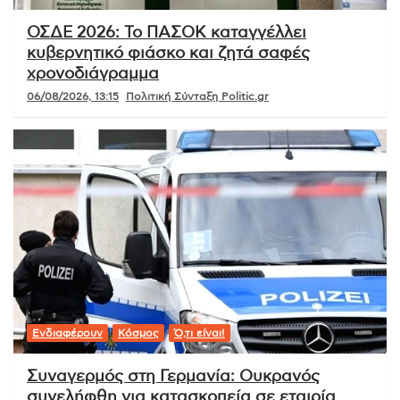
ΟΣΔΕ 2026: Το ΠΑΣΟΚ καταγγέλλει
κυβερνητικό φιάσκο και ζητά σαφές
χρονοδιάγραμμα
06/08/2026, 13:15
Πολιτική Σύνταξη Politic.gr
Ενδιαφέρουν
Κόσμος
Ό,τι είναι!
Συναγερμός στη Γερμανία: Ουκρανός
συνελήφθη για κατασκοπεία σε εταιρία