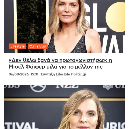
Lifestyle
Ό,τι είναι!
«Δεν θέλω ξανά να πρωταγωνιστήσω»: η
Μισέλ Φάιφερ μιλά για το μέλλον της
06/08/2026, 15:31
Σύνταξη Lifestyle Politic.gr