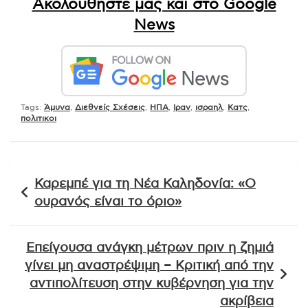
Ακολουθήστε μας και στο Google
News
Tags:
Άμυνα
,
Διεθνείς Σχέσεις
,
ΗΠΑ
,
Ιραν
,
ισραηλ
,
Κατς
,
πολιτικοι
Πλοήγηση
Καρεμπέ για τη Νέα Καληδονία: «Ο
άρθρων
ουρανός είναι το όριο»
Επείγουσα ανάγκη μέτρων πριν η ζημιά
γίνει μη αναστρέψιμη – Κριτική από την
αντιπολίτευση στην κυβέρνηση για την
ακρίβεια