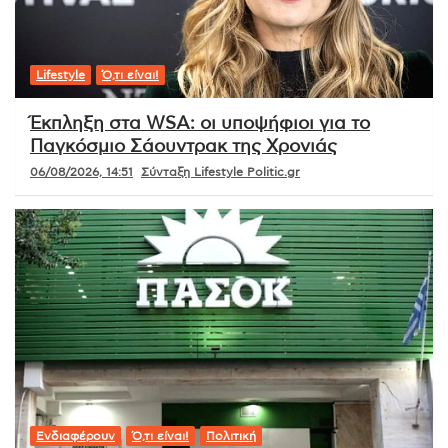
Lifestyle
Ό,τι είναι!
Έκπληξη στα WSA: οι υποψήφιοι για το
Παγκόσμιο Σάουντρακ της Χρονιάς
06/08/2026, 14:51
Σύνταξη Lifestyle Politic.gr
Ενδιαφέρουν
Ό,τι είναι!
Πολιτική