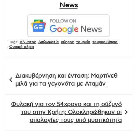
News
Tags:
Aίγυπτος
,
Διπλωματία
,
κύπρος
,
τουρκία
,
τουρκοκύπριοι
,
Φυσικό αέριο
Πλοήγηση
Διακυβέρνηση και ένταση: Μαρτίνεθ
άρθρων
μιλά για τα γεγονότα με Αταμάν
Φυλακή για τον 54χρονο και τη σύζυγό
του στην Κρήτη: Ολοκληρώθηκαν οι
απολογίες τους υπό μυστικότητα