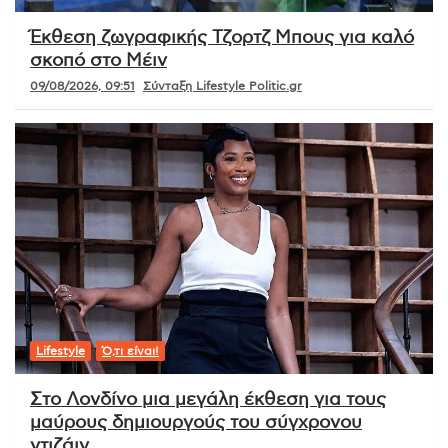
Έκθεση ζωγραφικής Τζορτζ Μπους για καλό
σκοπό στο Μέιν
09/08/2026, 09:51
Σύνταξη Lifestyle Politic.gr
Lifestyle
Ό,τι είναι!
Στο Λονδίνο μια μεγάλη έκθεση για τους
μαύρους δημιουργούς του σύγχρονου
ντιζάιν