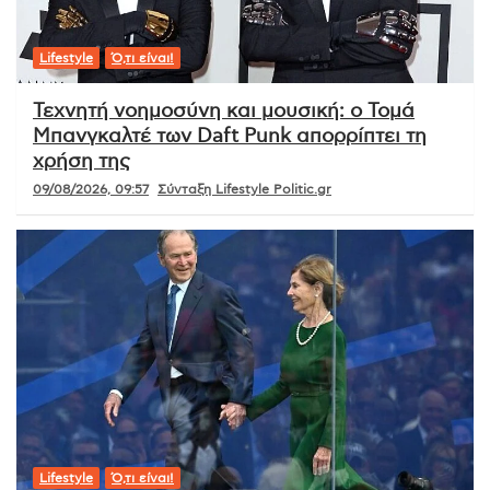
Lifestyle
Ό,τι είναι!
Τεχνητή νοημοσύνη και μουσική: ο Τομά
Μπανγκαλτέ των Daft Punk απορρίπτει τη
χρήση της
09/08/2026, 09:57
Σύνταξη Lifestyle Politic.gr
Lifestyle
Ό,τι είναι!