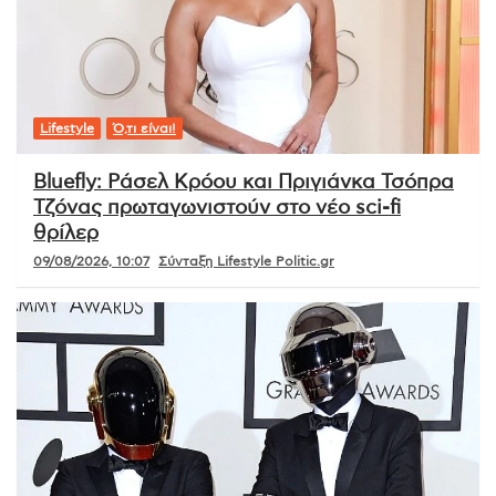
Lifestyle
Ό,τι είναι!
Bluefly: Ράσελ Κρόου και Πριγιάνκα Τσόπρα
Τζόνας πρωταγωνιστούν στο νέο sci-fi
θρίλερ
09/08/2026, 10:07
Σύνταξη Lifestyle Politic.gr