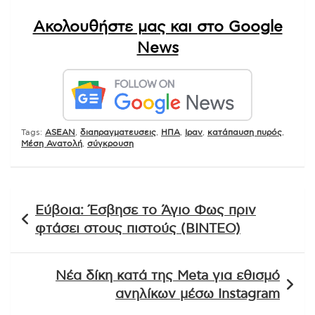
Ακολουθήστε μας και στο Google
News
Tags:
ASEAN
,
διαπραγματευσεις
,
ΗΠΑ
,
Ιραν
,
κατάπαυση πυρός
,
Μέση Ανατολή
,
σύγκρουση
Πλοήγηση
Εύβοια: Έσβησε το Άγιο Φως πριν
άρθρων
φτάσει στους πιστούς (ΒΙΝΤΕΟ)
Νέα δίκη κατά της Meta για εθισμό
ανηλίκων μέσω Instagram