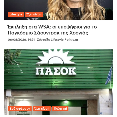
Lifestyle
Ό,τι είναι!
Έκπληξη στα WSA: οι υποψήφιοι για το
Παγκόσμιο Σάουντρακ της Χρονιάς
06/08/2026, 14:51
Σύνταξη Lifestyle Politic.gr
Ενδιαφέρουν
Ό,τι είναι!
Πολιτική