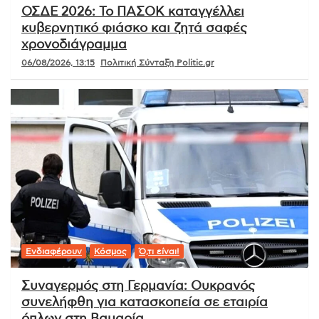
ΟΣΔΕ 2026: Το ΠΑΣΟΚ καταγγέλλει
κυβερνητικό φιάσκο και ζητά σαφές
χρονοδιάγραμμα
06/08/2026, 13:15
Πολιτική Σύνταξη Politic.gr
Ενδιαφέρουν
Κόσμος
Ό,τι είναι!
Συναγερμός στη Γερμανία: Ουκρανός
συνελήφθη για κατασκοπεία σε εταιρία