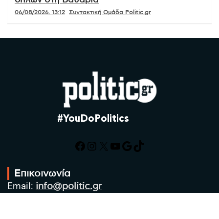
όπλων στη Βαυαρία
06/08/2026, 13:12
Συντακτική Ομάδα Politic.gr
#YouDoPolitics
Facebook
Instagram
X
YouTube
Google
TikTok
Επικοινωνία
Email:
info@politic.gr
Τηλ:
+302310501850
Κιν:
+306986533609