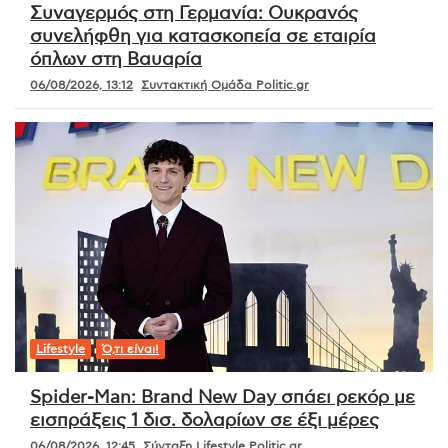
Συναγερμός στη Γερμανία: Ουκρανός
συνελήφθη για κατασκοπεία σε εταιρία
όπλων στη Βαυαρία
06/08/2026, 13:12
Συντακτική Ομάδα Politic.gr
Lifestyle
Ό,τι είναι!
Spider-Man: Brand New Day σπάει ρεκόρ με
εισπράξεις 1 δισ. δολαρίων σε έξι μέρες
06/08/2026, 12:45
Σύνταξη Lifestyle Politic.gr