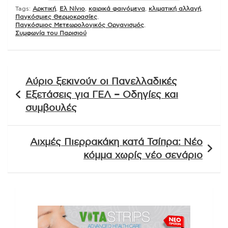
Tags:
Αρκτική
,
Ελ Νίνιο
,
καιρικά φαινόμενα
,
κλιματική αλλαγή
,
Παγκόσμιες Θερμοκρασίες
,
Παγκόσμιος Μετεωρολογικός Οργανισμός
,
Συμφωνία του Παρισιού
Πλοήγηση
Αύριο ξεκινούν οι Πανελλαδικές
άρθρων
Εξετάσεις για ΓΕΛ – Οδηγίες και
συμβουλές
Αιχμές Πιερρακάκη κατά Τσίπρα: Νέο
κόμμα χωρίς νέο σενάριο