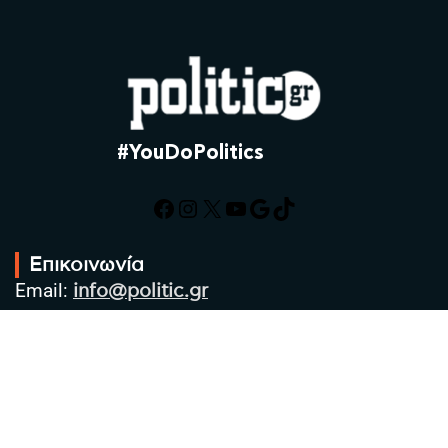
#YouDoPolitics
Facebook
Instagram
X
YouTube
Google
TikTok
Επικοινωνία
Email:
info@politic.gr
Τηλ:
+302310501850
Κιν:
+306986533609
Πολιτική Απορρήτου
Όροι χρήσης