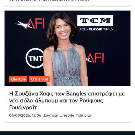
Lifestyle
Ό,τι είναι!
Η Σουζάνα Χοφς των Bangles επιστρέφει με
νέο σόλο άλμπουμ και τον Ρούφους
Γουέινραϊτ
06/08/2026, 12:06
Σύνταξη Lifestyle Politic.gr