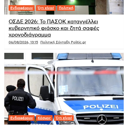
Ενδιαφέρουν
Ό,τι είναι!
Πολιτική
ΟΣΔΕ 2026: Το ΠΑΣΟΚ καταγγέλλει
κυβερνητικό φιάσκο και ζητά σαφές
χρονοδιάγραμμα
06/08/2026, 13:15
Πολιτική Σύνταξη Politic.gr
Ενδιαφέρουν
Κόσμος
Ό,τι είναι!