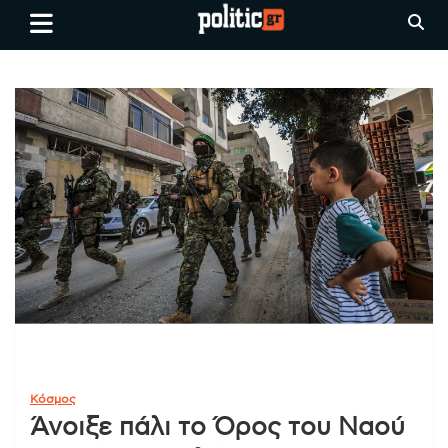
Skip
politic.gr
Ειδήσεις απο τη
to
Θεσσαλονίκη, την Ελλάδα και
content
όλο τον Κόσμο
Κόσμος
Άνοιξε πάλι το Όρος του Ναού