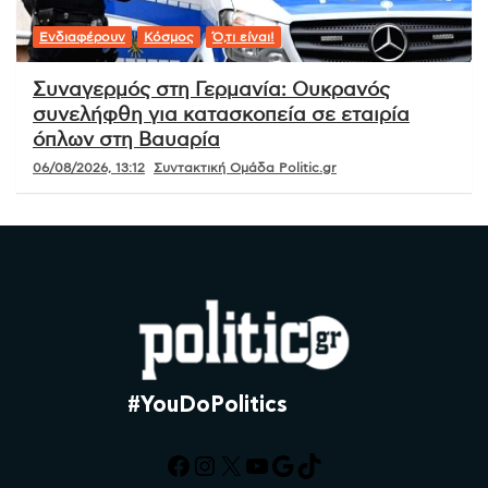
Ενδιαφέρουν
Κόσμος
Ό,τι είναι!
Συναγερμός στη Γερμανία: Ουκρανός
συνελήφθη για κατασκοπεία σε εταιρία
όπλων στη Βαυαρία
06/08/2026, 13:12
Συντακτική Ομάδα Politic.gr
#YouDoPolitics
Facebook
Instagram
X
YouTube
Google
TikTok