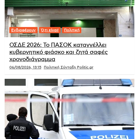
Ενδιαφέρουν
Ό,τι είναι!
Πολιτική
ΟΣΔΕ 2026: Το ΠΑΣΟΚ καταγγέλλει
κυβερνητικό φιάσκο και ζητά σαφές
χρονοδιάγραμμα
06/08/2026, 13:15
Πολιτική Σύνταξη Politic.gr