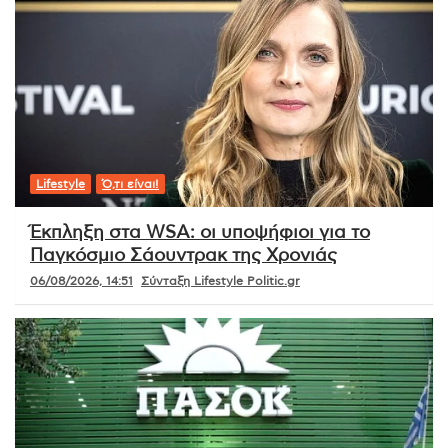
Lifestyle
Ό,τι είναι!
Έκπληξη στα WSA: οι υποψήφιοι για το
Παγκόσμιο Σάουντρακ της Χρονιάς
06/08/2026, 14:51
Σύνταξη Lifestyle Politic.gr