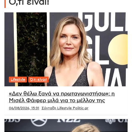
Ό,τι είναι!
Lifestyle
Ό,τι είναι!
«Δεν θέλω ξανά να πρωταγωνιστήσω»: η
Μισέλ Φάιφερ μιλά για το μέλλον της
06/08/2026, 15:31
Σύνταξη Lifestyle Politic.gr