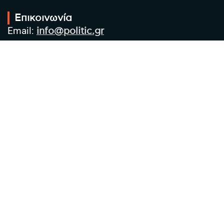
Επικοινωνία
Email:
info@politic.gr
Τηλ:
+302310501850
Κιν:
+306986533609
Πολιτική Απορρήτου
Όροι χρήσης
Πολιτική Cookies
Πολιτική προστασίας προσωπικών
δεδομένων
Συντακτική Ομάδα
Στοιχεία Επιχείρησης