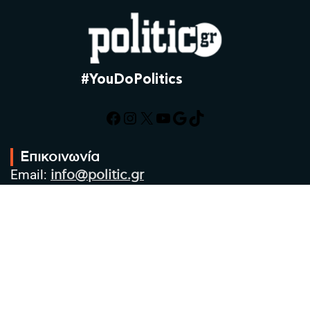
#YouDoPolitics
Facebook
Instagram
X
YouTube
Google
TikTok
Επικοινωνία
Email:
info@politic.gr
Τηλ:
+302310501850
Κιν:
+306986533609
Πολιτική Απορρήτου
Όροι χρήσης
Πολιτική Cookies