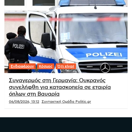
Ενδιαφέρουν
Κόσμος
Ό,τι είναι!
Συναγερμός στη Γερμανία: Ουκρανός
συνελήφθη για κατασκοπεία σε εταιρία
όπλων στη Βαυαρία
06/08/2026, 13:12
Συντακτική Ομάδα Politic.gr