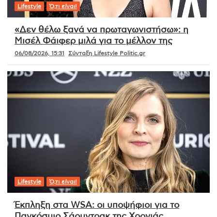
Lifestyle
Ό,τι είναι!
«Δεν θέλω ξανά να πρωταγωνιστήσω»: η
Μισέλ Φάιφερ μιλά για το μέλλον της
06/08/2026, 15:31
Σύνταξη Lifestyle Politic.gr
Lifestyle
Ό,τι είναι!
Έκπληξη στα WSA: οι υποψήφιοι για το
Παγκόσμιο Σάουντρακ της Χρονιάς