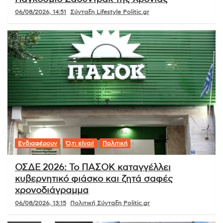
06/08/2026, 14:51
Σύνταξη Lifestyle Politic.gr
Ενδιαφέρουν
Ό,τι είναι!
Πολιτική
ΟΣΔΕ 2026: Το ΠΑΣΟΚ καταγγέλλει
κυβερνητικό φιάσκο και ζητά σαφές
χρονοδιάγραμμα
06/08/2026, 13:15
Πολιτική Σύνταξη Politic.gr