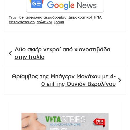
Tags:
Ice
,
ασφάλεια αεροδρομίων
,
Δημοκρατικοί
,
ΗΠΑ
,
Μετανάστευση
,
πολιτικοι
,
Τραμπ
Πλοήγηση
Δύο σκιέρ νεκροί από χιονοστιβάδα
άρθρων
στην Ιταλία
Θρίαμβος της Μπάγερν Μονάχου με 4-
0 επί της Ουνιόν Βερολίνου