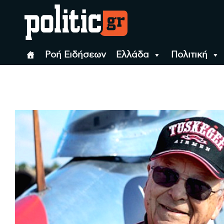
Skip
to
content
politic.gr
Ειδήσεις απο τη
Ροή Ειδήσεων
Ελλάδα
Πολιτική
politic.gr
Ειδήσεις απο τη Θεσσ
Θεσσαλονίκη, την
Ελλάδα και όλο τον
Κόσμο