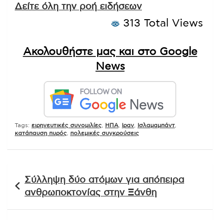
Δείτε όλη την ροή ειδήσεων
313 Total Views
Ακολουθήστε μας και στο Google
News
Tags:
ειρηνευτικές συνομιλίες
,
ΗΠΑ
,
Ιραν
,
Ισλαμαμπάντ
,
κατάπαυση πυρός
,
πολεμικές συγκρούσεις
Πλοήγηση
Σύλληψη δύο ατόμων για απόπειρα
άρθρων
ανθρωποκτονίας στην Ξάνθη