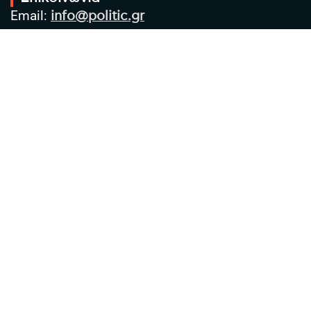
Email:
info@politic.gr
Τηλ:
+302310501850
Κιν:
+306986533609
Πολιτική Απορρήτου
Όροι χρήσης
Πολιτική Cookies
Πολιτική προστασίας προσωπικών
δεδομένων
Συντακτική Ομάδα
Στοιχεία Επιχείρησης