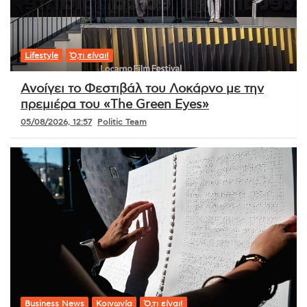
Lifestyle
Ό,τι είναι!
Ανοίγει το Φεστιβάλ του Λοκάρνο με την
πρεμιέρα του «The Green Eyes»
05/08/2026, 12:57
Politic Team
Business News
Κοινωνία
Ό,τι είναι!