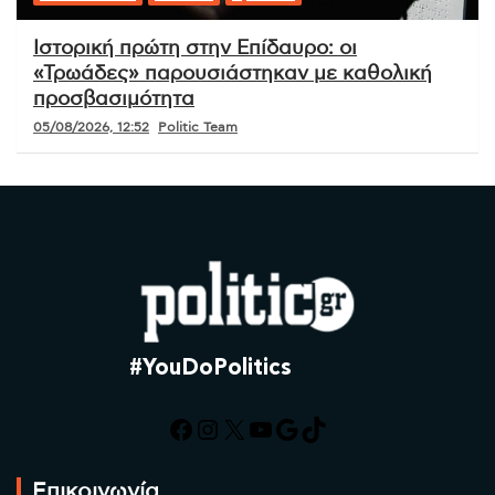
Ιστορική πρώτη στην Επίδαυρο: οι
«Τρωάδες» παρουσιάστηκαν με καθολική
προσβασιμότητα
05/08/2026, 12:52
Politic Team
#YouDoPolitics
Facebook
Instagram
X
YouTube
Google
TikTok
Επικοινωνία