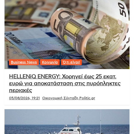
Business News
Κοινωνία
Ό,τι είναι!
HELLENiQ ENERGY: Χορηγεί έως 25 εκατ.
ευρώ για αποκατάσταση στις πυρόπληκτες
περιοχές
05/08/2026, 19:21
Οικονομική Σύνταξη Politic.gr