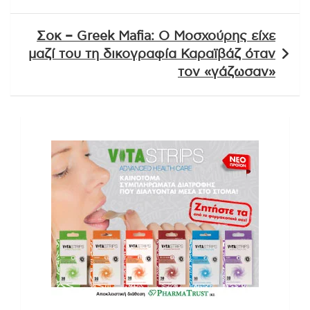
Σοκ – Greek Mafia: Ο Μοσχούρης είχε
μαζί του τη δικογραφία Καραϊβάζ όταν
τον «γάζωσαν»