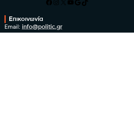
Facebook
Instagram
X
YouTube
Google
TikTok
Επικοινωνία
Email:
info@politic.gr
Τηλ:
+302310501850
Κιν:
+306986533609
Πολιτική Απορρήτου
Όροι χρήσης
Πολιτική Cookies
Πολιτική προστασίας προσωπικών
δεδομένων
Συντακτική Ομάδα
Στοιχεία Επιχείρησης