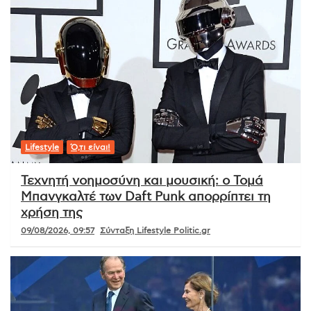
Lifestyle
Ό,τι είναι!
Τεχνητή νοημοσύνη και μουσική: ο Τομά
Μπανγκαλτέ των Daft Punk απορρίπτει τη
χρήση της
09/08/2026, 09:57
Σύνταξη Lifestyle Politic.gr