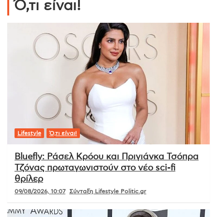
Ό,τι είναι!
Lifestyle
Ό,τι είναι!
Bluefly: Ράσελ Κρόου και Πριγιάνκα Τσόπρα
Τζόνας πρωταγωνιστούν στο νέο sci-fi
θρίλερ
09/08/2026, 10:07
Σύνταξη Lifestyle Politic.gr