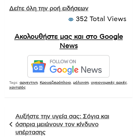
Δείτε όλη την ροή ειδήσεων
352 Total Views
Ακολουθήστε μας και στο Google
News
Tags:
αργεντινη
,
Κρουαζιερόπλοιο
,
μόλυνση
,
υγειονομικές αρχές
,
χανταϊός
Πλοήγηση
Αυξήστε την υγεία σας: Σόγια και
άρθρων
όσπρια μειώνουν τον κίνδυνο
υπέρτασης