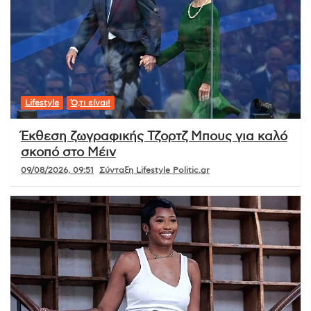
Lifestyle
Ό,τι είναι!
Έκθεση ζωγραφικής Τζορτζ Μπους για καλό
σκοπό στο Μέιν
09/08/2026, 09:51
Σύνταξη Lifestyle Politic.gr