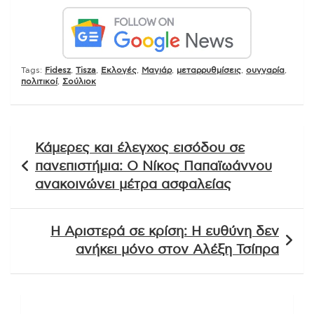
Tags:
Fidesz
,
Tisza
,
Εκλογές
,
Μαγιάρ
,
μεταρρυθμίσεις
,
ουγγαρία
,
πολιτικοί
,
Σούλιοκ
Πλοήγηση
Κάμερες και έλεγχος εισόδου σε
άρθρων
πανεπιστήμια: Ο Νίκος Παπαϊωάννου
ανακοινώνει μέτρα ασφαλείας
Η Αριστερά σε κρίση: Η ευθύνη δεν
ανήκει μόνο στον Αλέξη Τσίπρα