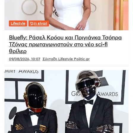
Lifestyle
Ό,τι είναι!
Bluefly: Ράσελ Κρόου και Πριγιάνκα Τσόπρα
Τζόνας πρωταγωνιστούν στο νέο sci-fi
θρίλερ
09/08/2026, 10:07
Σύνταξη Lifestyle Politic.gr