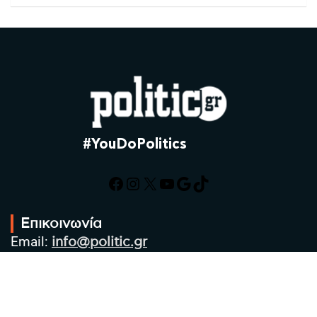
#YouDoPolitics
Facebook
Instagram
X
YouTube
Google
TikTok
Επικοινωνία
Email:
info@politic.gr
Τηλ:
+302310501850
Κιν:
+306986533609