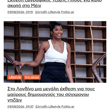
Έκθεση ζωγραφικής Τζορτζ Μπους για καλό
σκοπό στο Μέιν
09/08/2026, 09:51
Σύνταξη Lifestyle Politic.gr
Lifestyle
Ό,τι είναι!
Στο Λονδίνο μια μεγάλη έκθεση για τους
μαύρους δημιουργούς του σύγχρονου
ντιζάιν
09/08/2026, 09:37
Σύνταξη Lifestyle Politic.gr