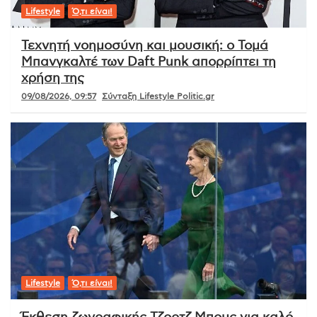
Lifestyle
Ό,τι είναι!
Τεχνητή νοημοσύνη και μουσική: ο Τομά
Μπανγκαλτέ των Daft Punk απορρίπτει τη
χρήση της
09/08/2026, 09:57
Σύνταξη Lifestyle Politic.gr
Lifestyle
Ό,τι είναι!