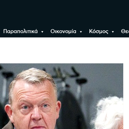
Παραπολιτικά
Οικονομία
Κόσμος
Θε
αλονίκη, την Ελλάδα κ