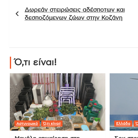
Πλοήγηση
Δωρεάν στειρώσεις αδέσποτων και
άρθρων
δεσποζόμενων ζώων στην Κοζάνη
Ό,τι είναι!
Αστυνομικό
Ό,τι είναι!
Ελλάδα
Ό