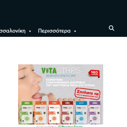
σσαλονίκη
Περισσότερα
αι όλο τον Κόσμο