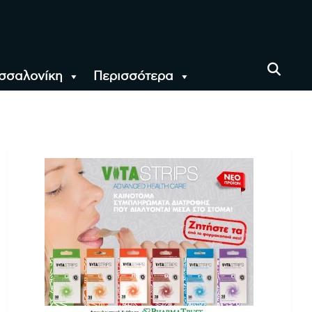
σσαλονίκη
Περισσότερα
αι όλο τον Κόσμο