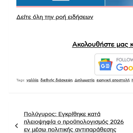
Δείτε όλη την ροή ειδήσεων
Ακολουθήστε μας κ
Tags:
γαλλία
,
διεθνής διάσκεψη
,
Διπλωματία
,
ειρηνική αποστολή
,
Πλοήγηση
Πολύγυρος: Εγκρίθηκε κατά
άρθρων
πλειοψηφία ο προϋπολογισμός 2026
εν μέσω πολιτικής αντιπαράθεσης