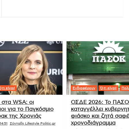
,τι είναι!
Ενδιαφέρουν
Ό,τι είναι!
Πολι
 στα WSA: οι
ΟΣΔΕ 2026: Το ΠΑΣ
οι για το Παγκόσμιο
καταγγέλλει κυβερνητ
ακ της Χρονιάς
φιάσκο και ζητά σαφ
χρονοδιάγραμμα
14:51
Σύνταξη Lifestyle Politic.gr