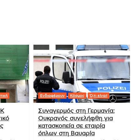
τική
Ενδιαφέρουν
Κόσμος
Ό,τι είναι!
ΟΚ
Συναγερμός στη Γερμανία:
ικό
Ουκρανός συνελήφθη για
ές
κατασκοπεία σε εταιρία
όπλων στη Βαυαρία