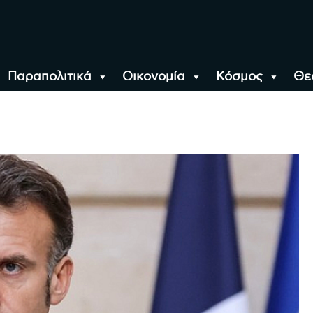
Παραπολιτικά
Οικονομία
Κόσμος
Θε
αλονίκη, την Ελλάδα κ