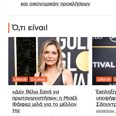
και οικονομικών προκλήσεων
Ό,τι είναι!
Lifestyle
Ό,τι είναι!
Lifestyle
Ό
«Δεν θέλω ξανά να
Έκπληξη
πρωταγωνιστήσω»: η Μισέλ
υποψήφι
Φάιφερ μιλά για το μέλλον
Σάουντρ
της
06/08/2026, 