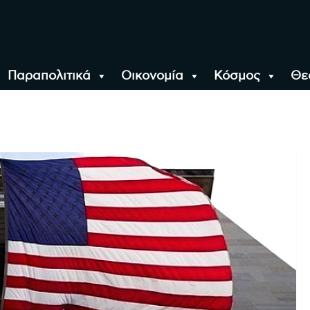
Παραπολιτικά
Οικονομία
Κόσμος
Θε
αλονίκη, την Ελλάδα κ