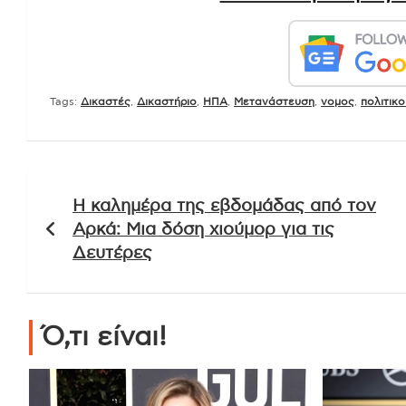
Tags:
Δικαστές
,
Δικαστήριο
,
ΗΠΑ
,
Μετανάστευση
,
νομος
,
πολιτικο
Πλοήγηση
Η καλημέρα της εβδομάδας από τον
άρθρων
Αρκά: Μια δόση χιούμορ για τις
Δευτέρες
Ό,τι είναι!