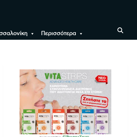
σσαλονίκη
Περισσότερα
αι όλο τον Κόσμο