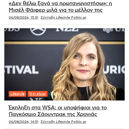
«Δεν θέλω ξανά να πρωταγωνιστήσω»: η
Μισέλ Φάιφερ μιλά για το μέλλον της
06/08/2026, 15:31
Σύνταξη Lifestyle Politic.gr
Lifestyle
Ό,τι είναι!
Έκπληξη στα WSA: οι υποψήφιοι για το
Παγκόσμιο Σάουντρακ της Χρονιάς
06/08/2026, 14:51
Σύνταξη Lifestyle Politic.gr