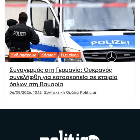
Ενδιαφέρουν
Κόσμος
Ό,τι είναι!
Συναγερμός στη Γερμανία: Ουκρανός
συνελήφθη για κατασκοπεία σε εταιρία
όπλων στη Βαυαρία
06/08/2026, 13:12
Συντακτική Ομάδα Politic.gr