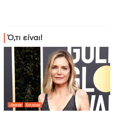
Ό,τι είναι!
Lifestyle
Ό,τι είναι!