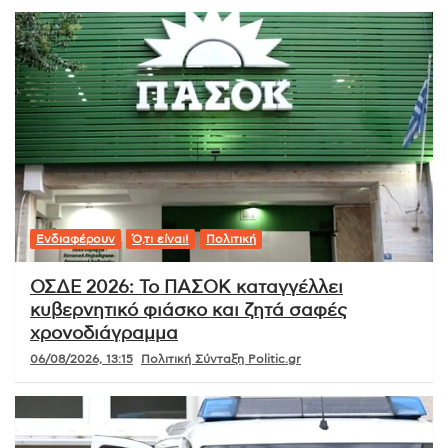
Ενδιαφέρουν
Ό,τι είναι!
Πολιτική
ΟΣΔΕ 2026: Το ΠΑΣΟΚ καταγγέλλει
κυβερνητικό φιάσκο και ζητά σαφές
χρονοδιάγραμμα
06/08/2026, 13:15
Πολιτική Σύνταξη Politic.gr