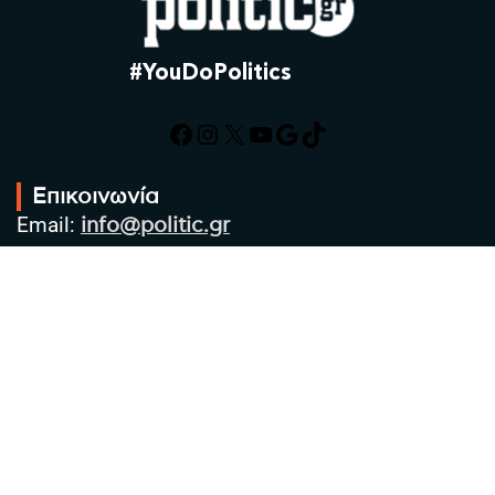
#YouDoPolitics
Facebook
Instagram
X
YouTube
Google
TikTok
Επικοινωνία
Email:
info@politic.gr
Τηλ:
+302310501850
Κιν:
+306986533609
Πολιτική Απορρήτου
Όροι χρήσης
Πολιτική Cookies
Πολιτική προστασίας προσωπικών