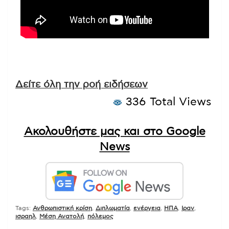
Δείτε όλη την ροή ειδήσεων
336 Total Views
Ακολουθήστε μας και στο Google
News
Tags:
Ανθρωπιστική κρίση
,
Διπλωματία
,
ενέργεια
,
ΗΠΑ
,
Ιραν
,
ισραηλ
,
Μέση Ανατολή
,
πόλεμος