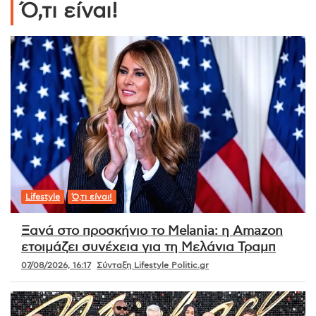
Ό,τι είναι!
Lifestyle
Ό,τι είναι!
Ξανά στο προσκήνιο το Melania: η Amazon
ετοιμάζει συνέχεια για τη Μελάνια Τραμπ
07/08/2026, 16:17
Σύνταξη Lifestyle Politic.gr