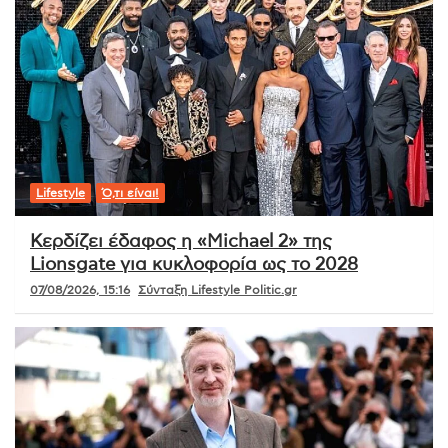
Lifestyle
Ό,τι είναι!
Κερδίζει έδαφος η «Michael 2» της
Lionsgate για κυκλοφορία ως το 2028
07/08/2026, 15:16
Σύνταξη Lifestyle Politic.gr