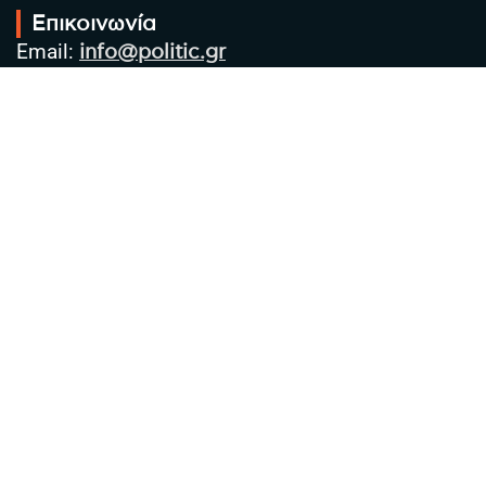
Επικοινωνία
Email:
info@politic.gr
Τηλ:
+302310501850
Κιν:
+306986533609
Πολιτική Απορρήτου
Όροι χρήσης
Πολιτική Cookies
Πολιτική προστασίας προσωπικών
δεδομένων
Συντακτική Ομάδα
Στοιχεία Επιχείρησης