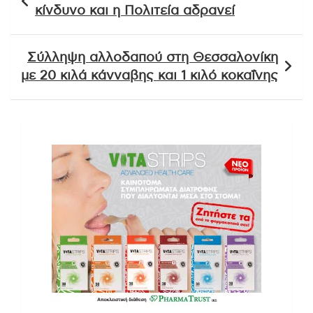
άρθρων
κίνδυνο και η Πολιτεία αδρανεί
Σύλληψη αλλοδαπού στη Θεσσαλονίκη
με 20 κιλά κάνναβης και 1 κιλό κοκαΐνης