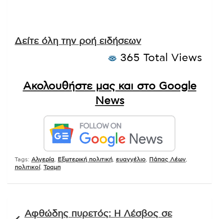
Δείτε όλη την ροή ειδήσεων
365 Total Views
Ακολουθήστε μας και στο Google
News
Tags:
Αλγερία
,
Εξωτερική πολιτική
,
ευαγγέλιο
,
Πάπας Λέων
,
πολιτικοί
,
Τραμπ
Πλοήγηση
Αφθώδης πυρετός: Η Λέσβος σε