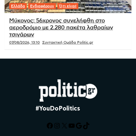
Ελλάδα
Ενδιαφέρουν
Ό,τι είναι!
Μύκονος: 56χρονος συνελήφθη στο
αεροδρόμιο με 2.280 πακέτα λαθραίων
τσιγάρων
07/08/2026, 13:10
Συντακτική Ομάδα Politic.gr
#YouDoPolitics
Facebook
Instagram
X
YouTube
Google
TikTok