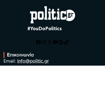
#YouDoPolitics
Facebook
Instagram
X
YouTube
Google
TikTok
Επικοινωνία
Email:
info@politic.gr
Τηλ:
+302310501850
Κιν:
+306986533609
Πολιτική Απορρήτου
Όροι χρήσης
Πολιτική Cookies