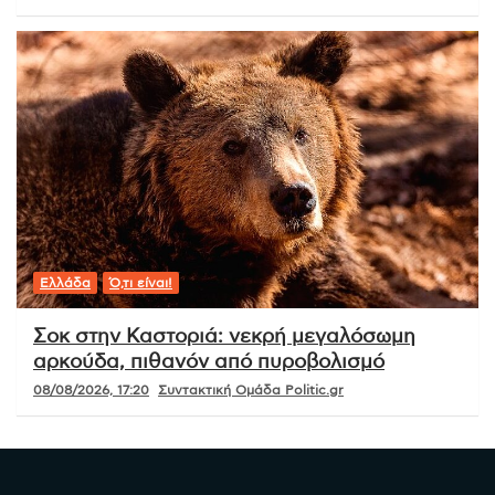
Ελλάδα
Ό,τι είναι!
Σοκ στην Καστοριά: νεκρή μεγαλόσωμη
αρκούδα, πιθανόν από πυροβολισμό
08/08/2026, 17:20
Συντακτική Ομάδα Politic.gr