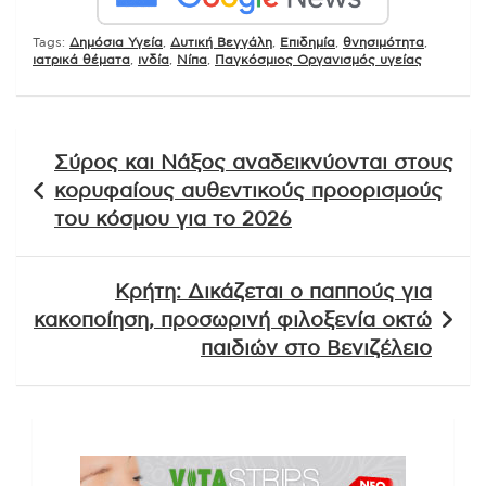
Tags:
Δημόσια Υγεία
,
Δυτική Βεγγάλη
,
Επιδημία
,
θνησιμότητα
,
ιατρικά θέματα
,
ινδία
,
Νίπα
,
Παγκόσμιος Οργανισμός υγείας
Πλοήγηση
Σύρος και Νάξος αναδεικνύονται στους
άρθρων
κορυφαίους αυθεντικούς προορισμούς
του κόσμου για το 2026
Κρήτη: Δικάζεται ο παππούς για
κακοποίηση, προσωρινή φιλοξενία οκτώ
παιδιών στο Βενιζέλειο