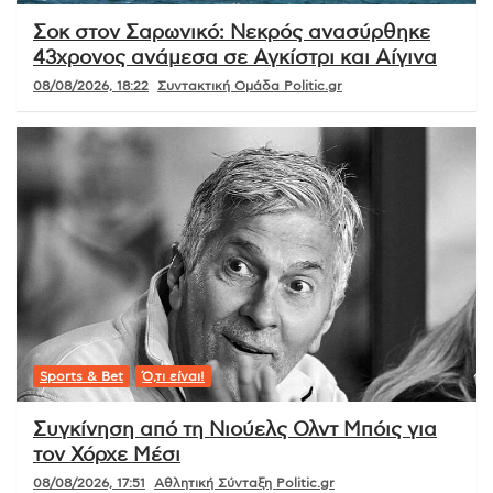
Σοκ στον Σαρωνικό: Νεκρός ανασύρθηκε
43χρονος ανάμεσα σε Αγκίστρι και Αίγινα
08/08/2026, 18:22
Συντακτική Ομάδα Politic.gr
Sports & Bet
Ό,τι είναι!
Συγκίνηση από τη Νιούελς Ολντ Μπόις για
τον Χόρχε Μέσι
08/08/2026, 17:51
Αθλητική Σύνταξη Politic.gr