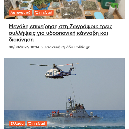
Αστυνομικό
Ό,τι είναι!
Μεγάλη επιχείρηση στη Ζωγράφου: τρεις
συλλήψεις για υδροπονική κάνναβη και
διακίνηση
08/08/2026, 18:34
Συντακτική Ομάδα Politic.gr
Ελλάδα
Ό,τι είναι!