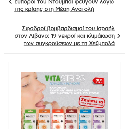
εύποροι του Ντουμπάι φεύγουν λόγω
της κρίσης στη Μέση Ανατολή
Σφοδροί βομβαρδισμοί του Ισραήλ
στον Λίβανο: 19 νεκροί και κλιμάκωση
των συγκρούσεων με τη Χεζμπολά