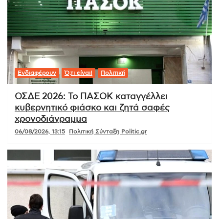
Ενδιαφέρουν
Ό,τι είναι!
Πολιτική
ΟΣΔΕ 2026: Το ΠΑΣΟΚ καταγγέλλει
κυβερνητικό φιάσκο και ζητά σαφές
χρονοδιάγραμμα
06/08/2026, 13:15
Πολιτική Σύνταξη Politic.gr