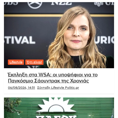
Lifestyle
Ό,τι είναι!
Έκπληξη στα WSA: οι υποψήφιοι για το
Παγκόσμιο Σάουντρακ της Χρονιάς
06/08/2026, 14:51
Σύνταξη Lifestyle Politic.gr