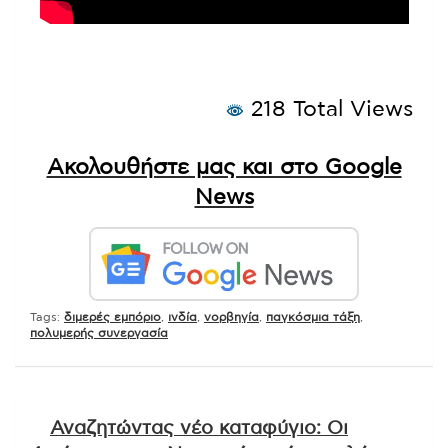
218 Total Views
Ακολουθήστε μας και στο Google
News
Tags:
διμερές εμπόριο
,
ινδία
,
νορβηγία
,
παγκόσμια τάξη
,
πολυμερής συνεργασία
Πλοήγηση
Αναζητώντας νέο καταφύγιο: Οι
άρθρων