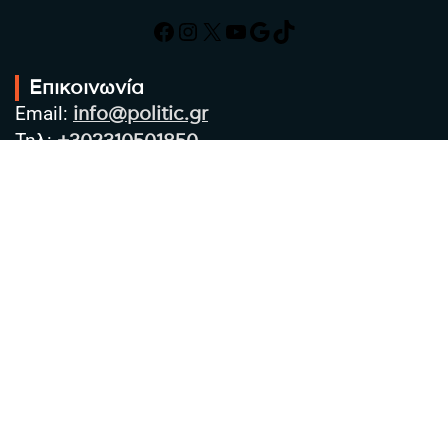
Facebook
Instagram
X
YouTube
Google
TikTok
Επικοινωνία
Email:
info@politic.gr
Τηλ:
+302310501850
Κιν:
+306986533609
Πολιτική Απορρήτου
Όροι χρήσης
Πολιτική Cookies
Πολιτική προστασίας προσωπικών
δεδομένων
Συντακτική Ομάδα
Στοιχεία Επιχείρησης