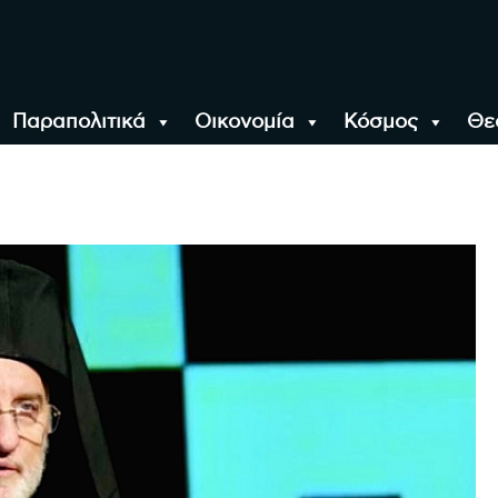
Παραπολιτικά
Οικονομία
Κόσμος
Θε
αλονίκη, την Ελλάδα κ