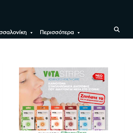
σσαλονίκη
Περισσότερα
αι όλο τον Κόσμο