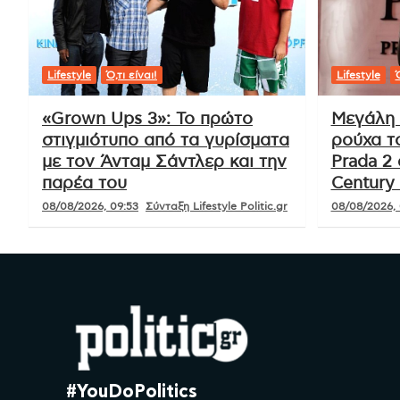
Lifestyle
Ό,τι είναι!
Lifestyle
Ό
«Grown Ups 3»: Το πρώτο
Μεγάλη 
στιγμιότυπο από τα γυρίσματα
ρούχα τ
με τον Άνταμ Σάντλερ και την
Prada 2 
παρέα του
Century 
08/08/2026, 09:53
Σύνταξη Lifestyle Politic.gr
08/08/2026, 
#YouDoPolitics