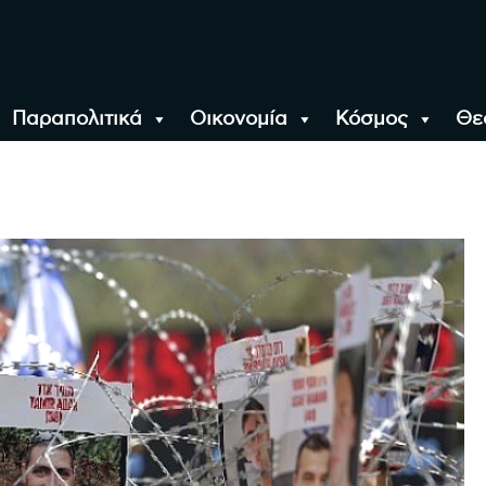
Παραπολιτικά
Οικονομία
Κόσμος
Θε
αλονίκη, την Ελλάδα κ