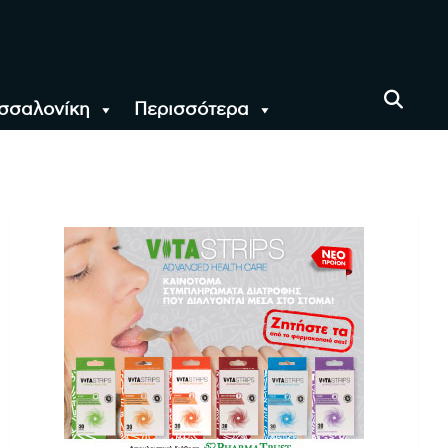
σσαλονίκη
Περισσότερα
αι όλο τον Κόσμο