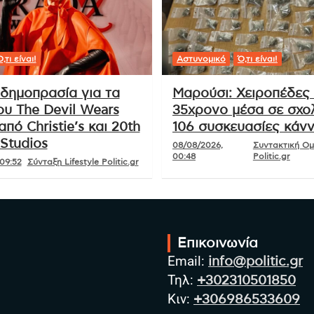
,τι είναι!
Αστυνομικό
Ό,τι είναι!
δημοπρασία για τα
Μαρούσι: Χειροπέδες
ου The Devil Wears
35χρονο μέσα σε σχολ
από Christie’s και 20th
106 συσκευασίες κάν
Studios
08/08/2026,
Συντακτική Ο
00:48
Politic.gr
09:52
Σύνταξη Lifestyle Politic.gr
Επικοινωνία
Email:
info@politic.gr
Τηλ:
+302310501850
Κιν:
+306986533609