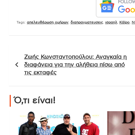
Tags:
απελευθέρωση ομήρων
,
διαπραγματευσεις
,
ισραηλ
,
Κάϊρο
,
Ν
Πλοήγηση
Ζωής Κωνσταντοπούλου: Αναγκαία η
άρθρων
διαφάνεια για την αλήθεια πίσω από
τις εκταφές
Ό,τι είναι!