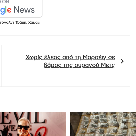
τόναλντ Τράμπ
,
Χάμας
Χωρίς έλεος από τη Μαρσέιγ σε
βάρος της ουραγού Μετς