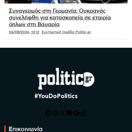
Συναγερμός στη Γερμανία: Ουκρανός
συνελήφθη για κατασκοπεία σε εταιρία
όπλων στη Βαυαρία
06/08/2026, 13:12
Συντακτική Ομάδα Politic.gr
#YouDoPolitics
Facebook
Instagram
X
YouTube
Google
TikTok
Επικοινωνία