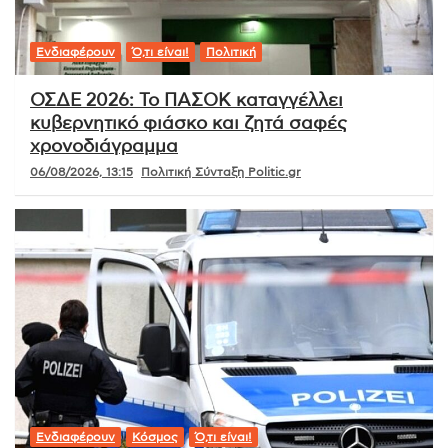
Ενδιαφέρουν
Ό,τι είναι!
Πολιτική
ΟΣΔΕ 2026: Το ΠΑΣΟΚ καταγγέλλει
κυβερνητικό φιάσκο και ζητά σαφές
χρονοδιάγραμμα
06/08/2026, 13:15
Πολιτική Σύνταξη Politic.gr
Ενδιαφέρουν
Κόσμος
Ό,τι είναι!