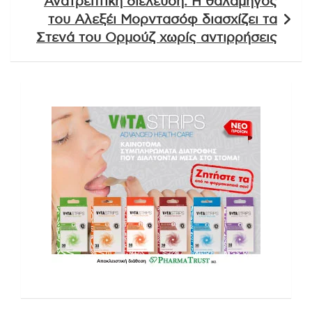
Ανατρεπτική διέλευση: Η θαλαμηγός
του Αλεξέι Μορντασόφ διασχίζει τα
Στενά του Ορμούζ χωρίς αντιρρήσεις