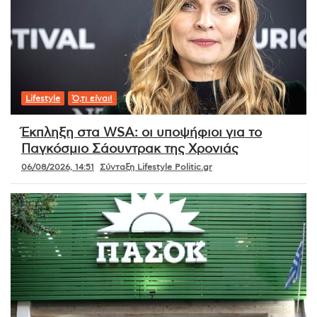
Lifestyle
Ό,τι είναι!
Έκπληξη στα WSA: οι υποψήφιοι για το
Παγκόσμιο Σάουντρακ της Χρονιάς
06/08/2026, 14:51
Σύνταξη Lifestyle Politic.gr