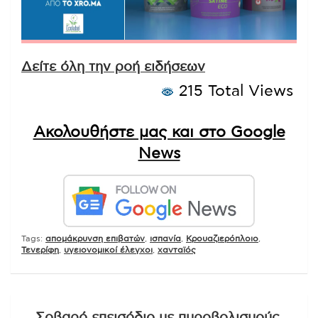
Δείτε όλη την ροή ειδήσεων
215 Total Views
Ακολουθήστε μας και στο Google
News
Tags:
απομάκρυνση επιβατών
,
ισπανία
,
Κρουαζιερόπλοιο
,
Τενερίφη
,
υγειονομικοί έλεγχοι
,
χανταϊός
Πλοήγηση
Σοβαρό επεισόδιο με πυροβολισμούς