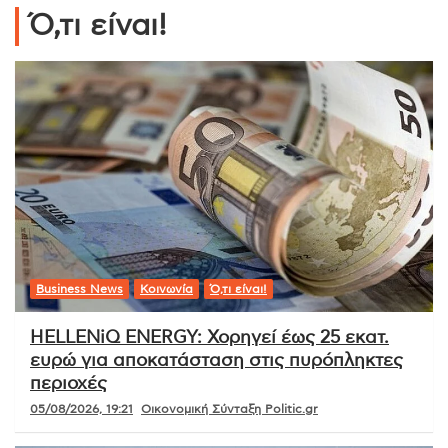
Ό,τι είναι!
Business News
Κοινωνία
Ό,τι είναι!
HELLENiQ ENERGY: Χορηγεί έως 25 εκατ.
ευρώ για αποκατάσταση στις πυρόπληκτες
περιοχές
05/08/2026, 19:21
Οικονομική Σύνταξη Politic.gr