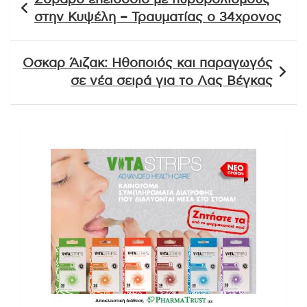
άρθρων
στην Κυψέλη – Τραυματίας ο 34χρονος
Οσκαρ Άιζακ: Ηθοποιός και παραγωγός
σε νέα σειρά για το Λας Βέγκας