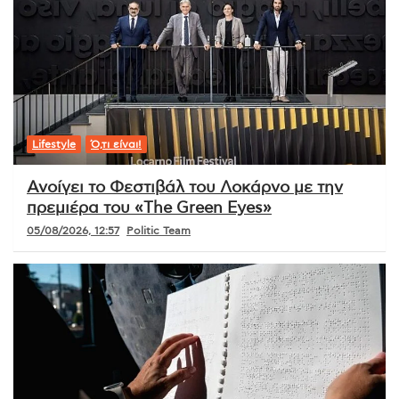
Lifestyle
Ό,τι είναι!
Ανοίγει το Φεστιβάλ του Λοκάρνο με την
πρεμιέρα του «The Green Eyes»
05/08/2026, 12:57
Politic Team