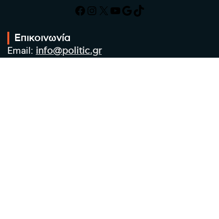
Facebook
Instagram
X
YouTube
Google
TikTok
Επικοινωνία
Email:
info@politic.gr
Τηλ:
+302310501850
Κιν:
+306986533609
Πολιτική Απορρήτου
Όροι χρήσης
Πολιτική Cookies
Πολιτική προστασίας προσωπικών
δεδομένων
Συντακτική Ομάδα
Στοιχεία Επιχείρησης