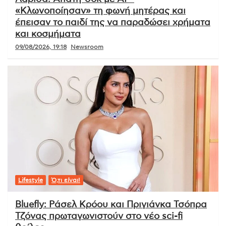
«Κλωνοποίησαν» τη φωνή μητέρας και
έπεισαν το παιδί της να παραδώσει χρήματα
και κοσμήματα
09/08/2026, 19:18
Newsroom
Lifestyle
Ό,τι είναι!
Bluefly: Ράσελ Κρόου και Πριγιάνκα Τσόπρα
Τζόνας πρωταγωνιστούν στο νέο sci-fi