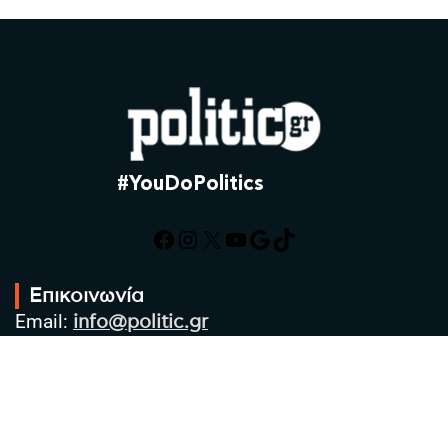
#YouDoPolitics
Facebook
Instagram
X
YouTube
Google
TikTok
Επικοινωνία
Email:
info@politic.gr
Τηλ:
+302310501850
Κιν:
+306986533609
Πολιτική Απορρήτου