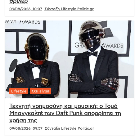
θρίλερ
09/08/2026, 10:07
Σύνταξη Lifestyle Politic.gr
Lifestyle
Ό,τι είναι!
Τεχνητή νοημοσύνη και μουσική: ο Τομά
Μπανγκαλτέ των Daft Punk απορρίπτει τη
χρήση της
09/08/2026, 09:57
Σύνταξη Lifestyle Politic.gr