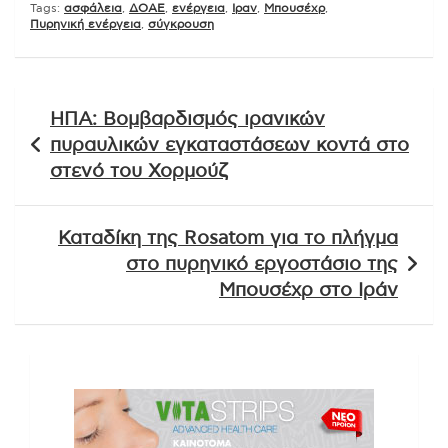
Tags:
ασφάλεια
,
ΔΟΑΕ
,
ενέργεια
,
Ιραν
,
Μπουσέχρ
,
Πυρηνική ενέργεια
,
σύγκρουση
Πλοήγηση
ΗΠΑ: Βομβαρδισμός ιρανικών
άρθρων
πυραυλικών εγκαταστάσεων κοντά στο
στενό του Χορμούζ
Καταδίκη της Rosatom για το πλήγμα
στο πυρηνικό εργοστάσιο της
Μπουσέχρ στο Ιράν