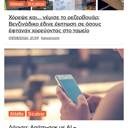
Κόσμος
Ό,τι είναι!
Χόρεψε και… γέμισε το ρεζερβουάρ:
Βενζινάδικο έδινε έκπτωση σε όσους
έφταναν χορεύοντας στο ταμείο
09/08/2026, 21:09
Newsroom
Ελλάδα
Ό,τι είναι!
Λάρισα: Απάτη-σοκ με AI –