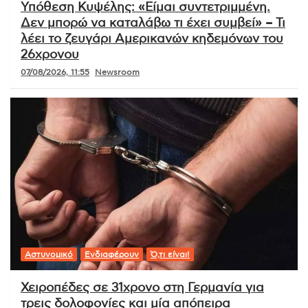
Υπόθεση Κυψέλης: «Είμαι συντετριμμένη.
Δεν μπορώ να καταλάβω τι έχει συμβεί» – Τι
λέει το ζευγάρι Αμερικανών κηδεμόνων του
26χρονου
07/08/2026, 11:55
Newsroom
Αστυνομικό
Ενδιαφέρουν
Ό,τι είναι!
Χειροπέδες σε 31χρονο στη Γερμανία για
τρεις δολοφονίες και μία απόπειρα