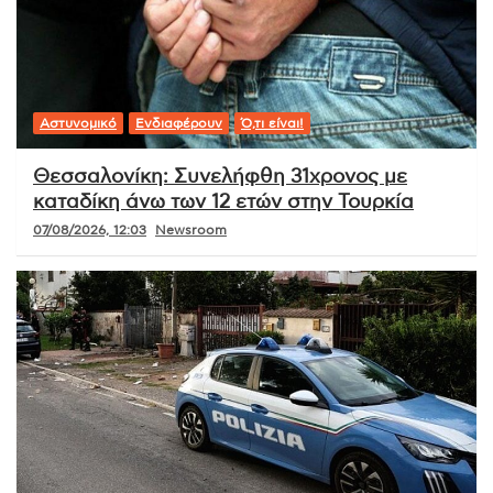
Αστυνομικό
Ενδιαφέρουν
Ό,τι είναι!
Θεσσαλονίκη: Συνελήφθη 31χρονος με
καταδίκη άνω των 12 ετών στην Τουρκία
07/08/2026, 12:03
Newsroom