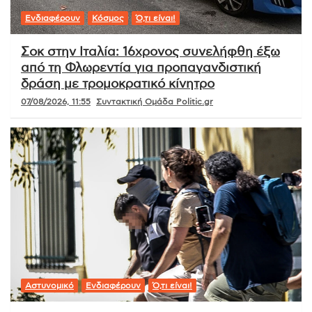
Ενδιαφέρουν
Κόσμος
Ό,τι είναι!
Σοκ στην Ιταλία: 16χρονος συνελήφθη έξω
από τη Φλωρεντία για προπαγανδιστική
δράση με τρομοκρατικό κίνητρο
07/08/2026, 11:55
Συντακτική Ομάδα Politic.gr
Αστυνομικό
Ενδιαφέρουν
Ό,τι είναι!