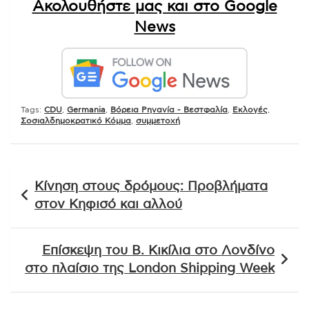
Ακολουθήστε μας και στο Google
News
Tags:
CDU
,
Germania
,
Βόρεια Ρηνανία - Βεστφαλία
,
Εκλογές
,
Σοσιαλδημοκρατικό Κόμμα
,
συμμετοχή
Πλοήγηση
Κίνηση στους δρόμους: Προβλήματα
άρθρων
στον Κηφισό και αλλού
Επίσκεψη του Β. Κικίλια στο Λονδίνο
στο πλαίσιο της London Shipping Week